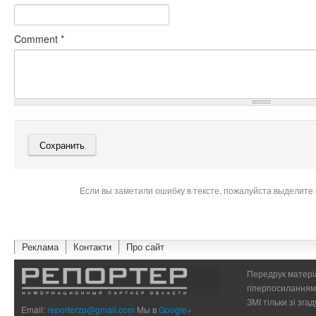
Comment
*
Если вы заметили ошибку в тексте, пожалуйста выделите 
Реклама
Контакти
Про сайт
Передрук матеріа
гіперпосиланням 
ЗМІ тільки зі зг
Email:
reporterzp@gmail.com
Мы в
Google+