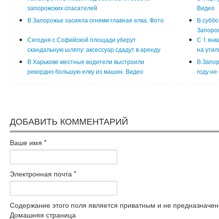
запорожских спасателей
Видео
В Запорожье засияла огнями главная елка. Фото
В суббо
Запоро
Сегодня с Софийской площади уберут
С 1 янв
скандальную шляпу: аксессуар сдадут в аренду
на утил
В Харькове местные водители выстроили
В Запор
рекордно большую елку из машин. Видео
году не
ДОБАВИТЬ КОММЕНТАРИЙ
Ваше имя
*
Электронная почта
*
Содержание этого поля является приватным и не предназначено
Домашняя страница