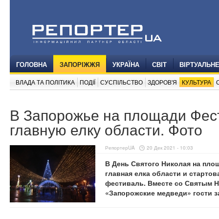
ГОЛОВНА
ЗАПОРІЖЖЯ
УКРАЇНА
СВІТ
ВІРТУАЛЬН
ВЛАДА ТА ПОЛІТИКА
ПОДІЇ
СУСПІЛЬСТВО
ЗДОРОВ'Я
КУЛЬТУРА
В Запорожье на площади Фес
главную елку области. Фото
РепортерUA
20 Дек 2021 - 10:03
В День Святого Николая на пло
главная елка области и старто
фестиваль. Вместе со Святым Н
«Запорожские медведи» гости з