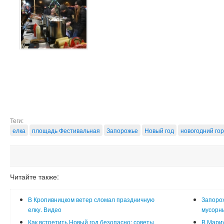
Теги:
елка
площадь Фестивальная
Запорожье
Новый год
новогодний го
Читайте также:
В Кропивницком ветер сломал праздничную
Запорож
елку. Видео
мусорны
Как встретить Новый год безопасно: советы
В Мариу