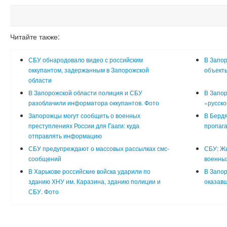
Читайте также:
СБУ обнародовало видео с российским
В Запор
оккупантом, задержанным в Запорожской
объект
области
В Запорожской области полиция и СБУ
В Запор
разоблачили информатора оккупантов. Фото
«русско
Запорожцы могут сообщить о военных
В Бердя
преступлениях России для Гааги: куда
пропага
отправлять информацию
СБУ предупреждают о массовых рассылках смс-
СБУ: Ж
сообщений
военны
В Харькове российские войска ударили по
В Запор
зданию ХНУ им. Каразина, зданию полиции и
оказавш
СБУ. Фото