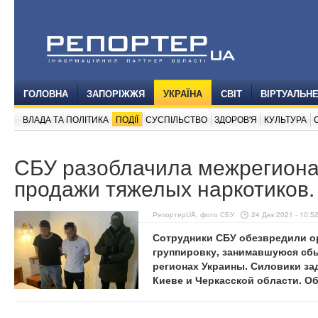
ГОЛОВНА
ЗАПОРІЖЖЯ
УКРАЇНА
СВІТ
ВІРТУАЛЬН
ВЛАДА ТА ПОЛІТИКА
ПОДІЇ
СУСПІЛЬСТВО
ЗДОРОВ'Я
КУЛЬТУРА
СБУ разоблачила межрегиона
продажи тяжелых наркотиков.
РепортерUA, фото СБУ
24 Дек 2021 - 10:5
Сотрудники СБУ обезвредили о
группировку, занимавшуюся сб
регионах Украины. Силовики з
Киеве и Черкасской области. О