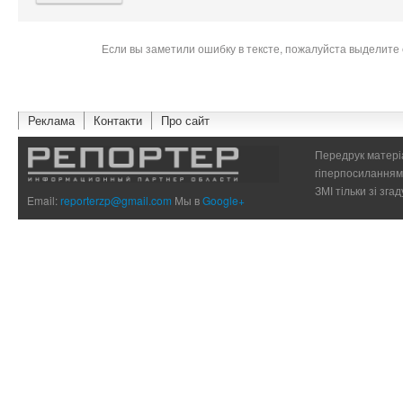
Если вы заметили ошибку в тексте, пожалуйста выделите 
Реклама
Контакти
Про сайт
Передрук матеріа
гіперпосиланням 
ЗМІ тільки зі зг
Email:
reporterzp@gmail.com
Мы в
Google+