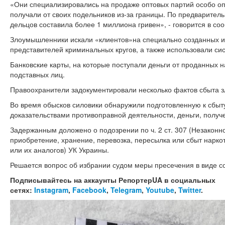
«Они специализировались на продаже оптовых партий особо оп
получали от своих подельников из-за границы. По предварите
дельцов составила более 1 миллиона гривен», - говорится в со
Злоумышленники искали «клиентов»на специально созданных и
представителей криминальных кругов, а также использовали си
Банковские карты, на которые поступали деньги от проданных 
подставных лиц.
Правоохранители задокументировали несколько фактов сбыта
Во время обысков силовики обнаружили подготовленную к сбыту
доказательствами противоправной деятельности, деньги, полу
Задержанным доложено о подозрении по ч. 2 ст. 307 (Незаконно
приобретение, хранение, перевозка, пересылка или сбыт нарко
или их аналогов) УК Украины.
Решается вопрос об избрании судом меры пресечения в виде с
Подписывайтесь на аккаунты РепортерUA в социальных
сетях:
Instagram
,
Facebook
,
Telegram
,
Youtube
,
Twitter
.