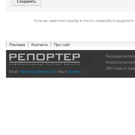
Если вы заметили ошибку в тексте, пожалуйста выделите 
Реклама
Контакти
Про сайт
Передрук матеріа
гіперпосиланням 
ЗМІ тільки зі зг
Email:
reporterzp@gmail.com
Мы в
Google+