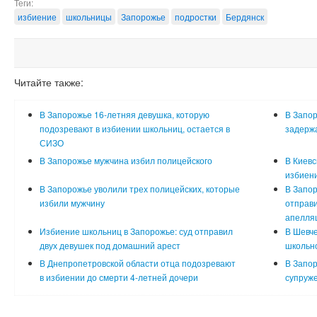
Теги:
избиение
школьницы
Запорожье
подростки
Бердянск
Читайте также:
В Запорожье 16-летняя девушка, которую
В Запор
подозревают в избиении школьниц, остается в
задержа
СИЗО
В Запорожье мужчина избил полицейского
В Киевс
избиени
В Запорожье уволили трех полицейских, которые
В Запор
избили мужчину
отправи
апелля
Избиение школьниц в Запорожье: суд отправил
В Шевче
двух девушек под домашний арест
школьно
В Днепропетровской области отца подозревают
В Запор
в избиении до смерти 4-летней дочери
супруже