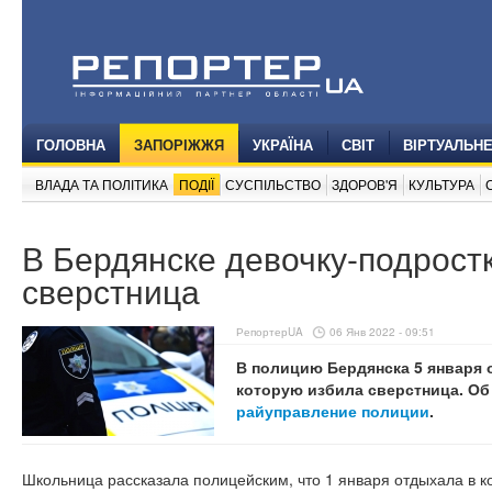
ГОЛОВНА
ЗАПОРІЖЖЯ
УКРАЇНА
СВІТ
ВІРТУАЛЬН
ВЛАДА ТА ПОЛІТИКА
ПОДІЇ
СУСПІЛЬСТВО
ЗДОРОВ'Я
КУЛЬТУРА
В Бердянске девочку-подрост
сверстница
РепортерUA
06 Янв 2022 - 09:51
В полицию Бердянска 5 января 
которую избила сверстница. О
райуправление полиции
.
Школьница рассказала полицейским, что 1 января отдыхала в к