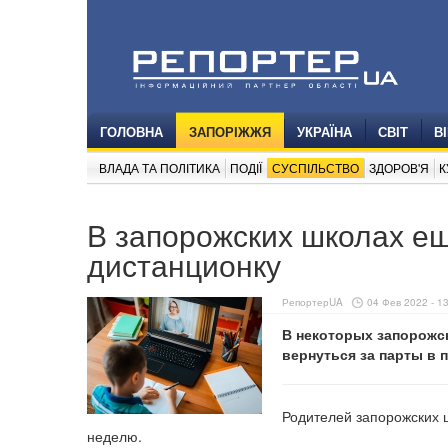
ГОЛОВНА
ЗАПОРІЖЖЯ
УКРАЇНА
СВІТ
В
ВЛАДА ТА ПОЛІТИКА
ПОДІЇ
СУСПІЛЬСТВО
ЗДОРОВ'Я
К
В запорожских школах е
дистанционку
РепортерUA
04 Фев 2022 - 1
В некоторых запорожс
вернуться за парты в 
Родителей запорожских 
неделю.