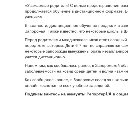
«Уважаемые родители! С целью предотвращения расп
продолжается обучение в дистанционном формате. Бе
учеников.
В частности, дистанционное обучение продлили в за
Запорожья. Также известно, что некоторые школы в 
Перед родителями младшеклассников стоит сложный в
перед компьютером. Дети 6-7 лет не справляются сам
некоторые запорожцы вынуждены брать незапланирова
учится дистанционно.
Напомним, как сообщалось ранее, в Запорожской об
заболеваемости на ковид среди детей и волна «зами
Как сообщалось ранее, в Запорожье вслед за школьн
онлайн коснется не всех учебных заведений.
Подписывайтесь на аккаунты РепортерUA в соци