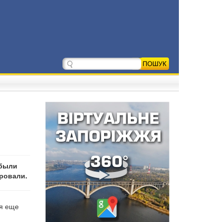
 были
ировали.
ся еще