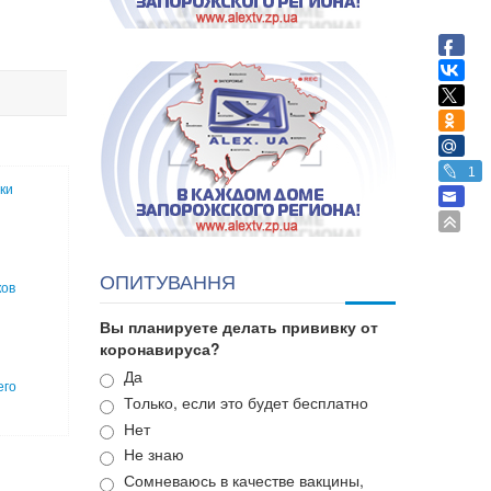
1
ки
ОПИТУВАННЯ
ков
Вы планируете делать прививку от
коронавируса?
Варианты
Да
его
Только, если это будет бесплатно
Нет
Не знаю
Сомневаюсь в качестве вакцины,