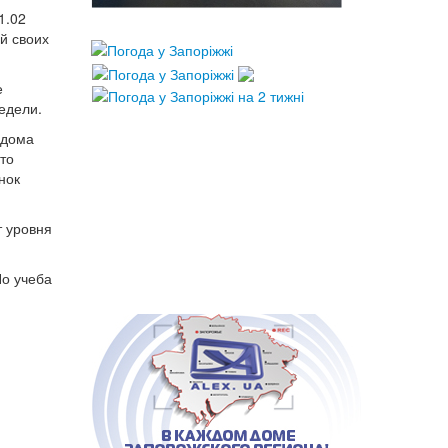
1.02
й своих
е
едели.
 дома
то
нок
т уровня
Но учеба