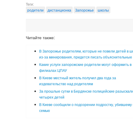
Теги:
родители
дистанционка
Запорожье
школы
Читайте также:
В Запорожье родителям, которые не повели детей в ш
из-за минирования, придется писать объяснительные
Какие услуги запорожские родители могут оформить в
филиалах ЦПАУ
В Киеве местный житель получил два года за
издевательство над родителям
За прошлые сутки в Бердянске полицейские разыскал
четырех детей
В Киеве сообщили о подозрении подростку, убившему
семью