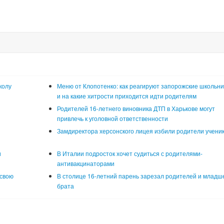
колу
Меню от Клопотенко: как реагируют запорожские школьни
и на какие хитрости приходится идти родителям
Родителей 16-летнего виновника ДТП в Харькове могут
привлечь к уголовной ответственности
Замдиректора херсонского лицея избили родители учени
и
В Италии подросток хочет судиться с родителями-
антивакцинаторами
 свою
В столице 16-летний парень зарезал родителей и младш
брата