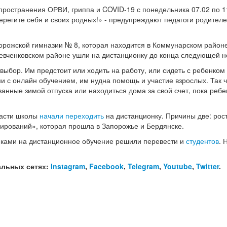
ространения ОРВИ, гриппа и COVID-19 с понедельника 07.02 по 1
регите себя и своих родных!» - предупреждают педагоги родителе
порожской гимназии № 8, которая находится в Коммунарском район
Шевченковском районе ушли на дистанционку до конца следующей н
ыбор. Им предстоит или ходить на работу, или сидеть с ребенком
и с онлайн обучением, им нудна помощь и участие взрослых. Так ч
нные зимой отпуска или находиться дома за свой счет, пока ребе
ласти школы
начали переходить
на дистанционку. Причины две: рос
нирований», которая прошла в Запорожье и Бердянске.
иками на дистанционное обучение решили перевести и
студентов
. 
альных сетях:
Instagram
,
Facebook
,
Telegram
,
Youtube
,
Twitter
.