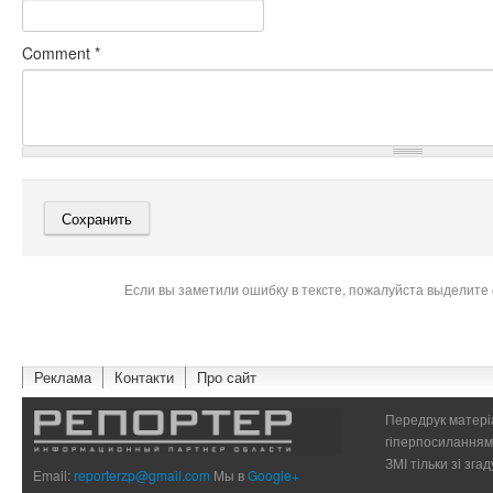
Comment
*
Если вы заметили ошибку в тексте, пожалуйста выделите 
Реклама
Контакти
Про сайт
Передрук матеріа
гіперпосиланням 
ЗМІ тільки зі зг
Email:
reporterzp@gmail.com
Мы в
Google+