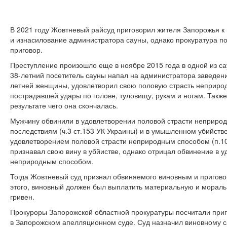
В 2021 году Жовтневый райсуд приговорил жителя Запорожья к
и изнасилование администратора сауны, однако прокуратура п
приговор.
Преступление произошло еще в ноябре 2015 года в одной из с
38-летний посетитель сауны напал на администратора заведени
летней женщины, удовлетворил свою половую страсть неприро
пострадавшей удары по голове, туловищу, рукам и ногам. Такж
результате чего она скончалась.
Мужчину обвинили в удовлетворении половой страсти неприрод
последствиям (ч.3 ст.153 УК Украины) и в умышленном убийст
удовлетворением половой страсти неприродным способом (п.10 
признавал свою вину в убйистве, однако отрицал обвинение в 
неприродным способом.
Тогда Жовтневый суд признал обвиняемого виновным и пригово
этого, виновный должен был выплатить материальную и мораль
гривен.
Прокуроры Запорожской областной прокуратуры посчитали приг
в Запорожском апелляционном суде. Суд назначил виновному с