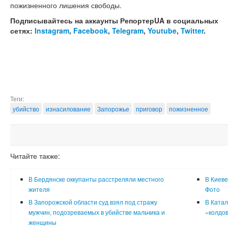
пожизненного лишения свободы.
Подписывайтесь на аккаунты РепортерUA в социальных
сетях:
Instagram
,
Facebook
,
Telegram
,
Youtube
,
Twitter
.
Теги:
убийство
изнасилование
Запорожье
приговор
пожизненное
Читайте также:
В Бердянске оккупанты расстреляли местного
В Киеве
жителя
Фото
В Запорожской области суд взял под стражу
В Катал
мужчин, подозреваемых в убийстве мальчика и
«колдо
женщины