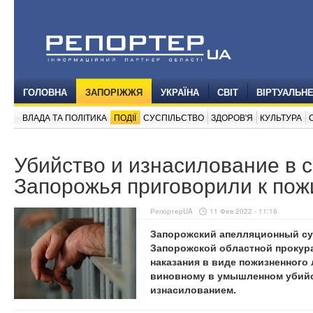
ГОЛОВНА
ЗАПОРІЖЖЯ
УКРАЇНА
СВІТ
ВІРТУАЛЬН
ВЛАДА ТА ПОЛІТИКА
ПОДІЇ
СУСПІЛЬСТВО
ЗДОРОВ'Я
КУЛЬТУРА
Убийство и изнасилование в с
Запорожья приговорили к по
РепортерUA
11 Фев 2022 - 11:16
Запорожский апелляционный су
Запорожской областной прокур
наказания в виде пожизненного
виновному в умышленном убийс
изнасилованием.