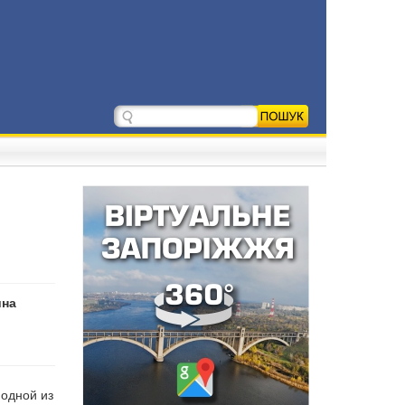
ина
 одной из