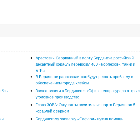
Арестович: Взорванный в порту Бердянска российский
десантный корабль перевозил 400 «морпехов», танки и
БТРы
В Бердянске рассказали, как будут решать проблему с
обеспечением города хлебом
абль
Захват власти в Бердянске: в Офисе генпрокурора открыл
уголовное производство
Глава ЗОВА: Оккупанты похитили из порта Бердянска 5
кораблей с зерном
ии
Бердянскому зоопарку «Сафари» нужна помощь