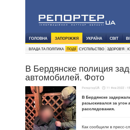
ГОЛОВНА
ЗАПОРІЖЖЯ
УКРАЇНА
СВІТ
В
ВЛАДА ТА ПОЛІТИКА
ПОДІЇ
СУСПІЛЬСТВО
ЗДОРОВ'Я
К
В Бердянске полиция за
автомобилей. Фото
РепортерUA
11 Фев 2022 - 1
В Бердянске задержал
разыскивался за угон 
расследования.
Как сообщили в пресс-с