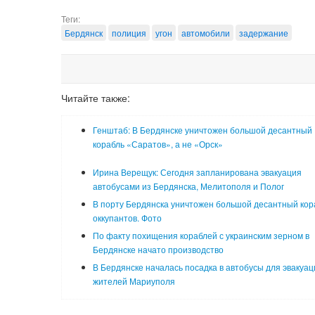
Теги:
Бердянск
полиция
угон
автомобили
задержание
Читайте также:
Генштаб: В Бердянске уничтожен большой десантный
корабль «Саратов», а не «Орск»
Ирина Верещук: Сегодня запланирована эвакуация
автобусами из Бердянска, Мелитополя и Полог
В порту Бердянска уничтожен большой десантный кор
оккупантов. Фото
По факту похищения кораблей с украинским зерном в
Бердянске начато производство
В Бердянске началась посадка в автобусы для эвакуац
жителей Мариуполя