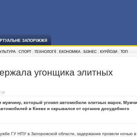
ІРТУАЛЬНЕ ЗАПОРІЖЖЯ
УЛЬТУРА
СПОРТ
ТЕХНОЛОГІЇ
ЕКОНОМІКА
БІЗНЕС
КУРЙОЗИ
ТОП
держала угонщика элитных
5:08
и мужчину, который угонял автомобили элитных марок. Мужч
автомобилей в Киеве и скрывался от органов досудебного
лужбе ГУ НПУ в Запорожской области, задержание провели ночью в