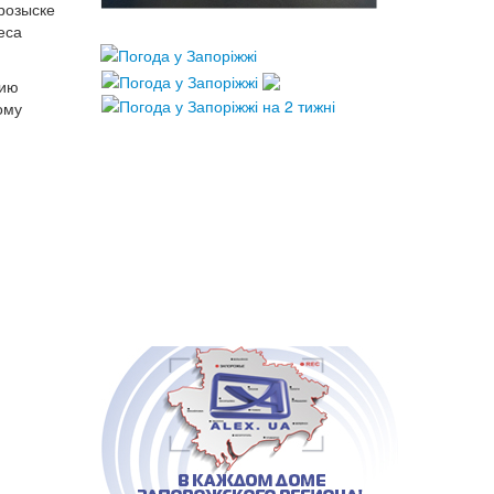
розыске
еса
нию
ому