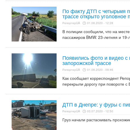
По факту ДТП с четырьмя 
трассе открыто уголовное 
РепортерUA
01.08.2020 - 12:28
В полиции сообщили, что на месте
пассажиров BМW: 23-летняя и 19-л
Появились фото и видео с
запорожской трассе
РепортерUA
01.08.2020 - 09:46
Как сообщает корреспондент Репо
перекрыли дорогу при повороте с 
ДТП в Днепре: у фуры с пи
РепортерUA
03.07.2020 - 12:50
Груз начали растаскивать прохожи