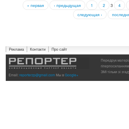
« первая
‹ предыдущая
1
2
3
4
Страницы
следующая ›
последн
Реклама
Контакти
Про сайт
Передрук матеріа
гіперпосиланням 
ЗМІ тільки зі зг
Email:
reporterzp@gmail.com
Мы в
Google+