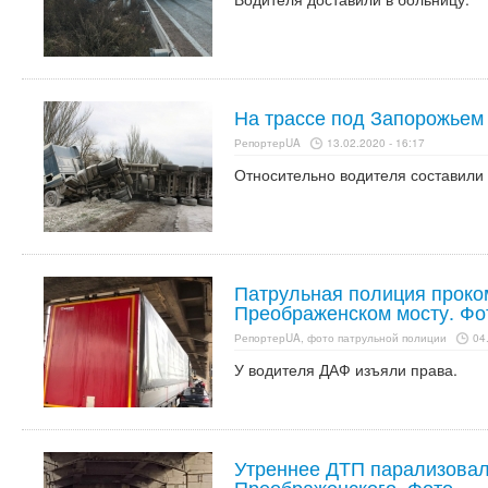
На трассе под Запорожье
РепортерUA
13.02.2020 - 16:17
Относительно водителя составили 
Патрульная полиция прок
Преображенском мосту. Фо
РепортерUA, фото патрульной полиции
04
У водителя ДАФ изъяли права.
Утреннее ДТП парализовал
Преображенского. Фото