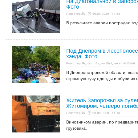
На Диагональной в Запорож
Фото
РепортерUA
30.09.2020 - 17:53
В результате аварии пострадал вод
Под Днепром в лесополосе
хэнда. Фото
РепортерUA, фото Вадим Шуйдин в Facebook
В Днепропетровской области, возл
огромную кучу одежды и обуви из 
Житель Запорожья за руле
Житомиром: четверо погиб
РепортерUA
09.08.2020 - 11:18
Виновником аварии, по предварит
грузовика.