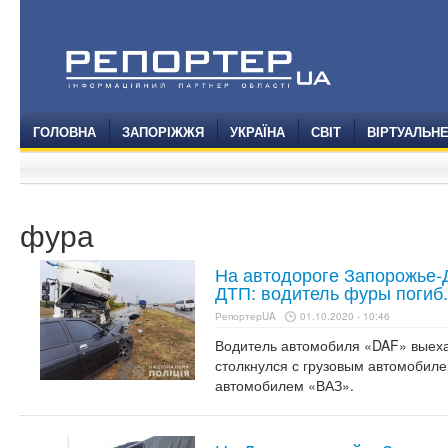
ГОЛОВНА
ЗАПОРІЖЖЯ
УКРАЇНА
СВІТ
ВІРТУАЛЬН
фура
На автодороге Запорожье-
ДТП: водитель фуры погиб
РепортерUA
01.10.2020 - 10:46
Водитель автомобиля «DAF» выеха
столкнулся с грузовым автомобиле
автомобилем «ВАЗ».