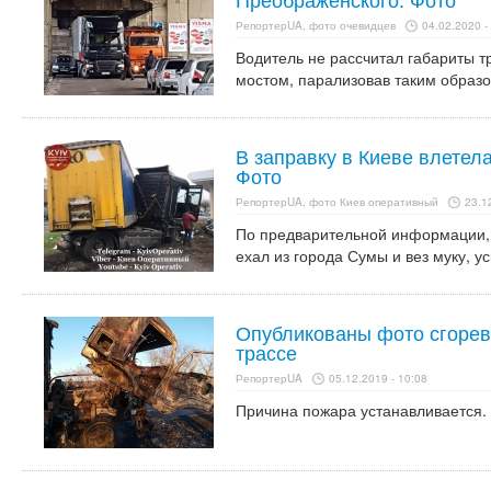
РепортерUA, фото очевидцев
04.02.2020 -
Водитель не рассчитал габариты т
мостом, парализовав таким образо
В заправку в Киеве влетел
Фото
РепортерUA, фото Киев оперативный
23.1
По предварительной информации, в
ехал из города Сумы и вез муку, ус
Опубликованы фото сгорев
трассе
РепортерUA
05.12.2019 - 10:08
Причина пожара устанавливается.