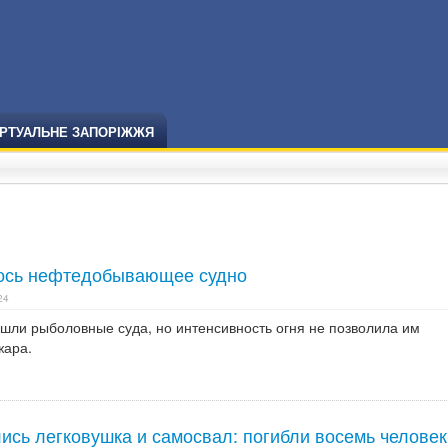
ІРТУАЛЬНЕ ЗАПОРІЖЖЯ
лось нефтедобывающее судно
24
ли рыболовные суда, но интенсивность огня не позволила им
жара.
ись легковушка и самосвал: погибли восемь человек