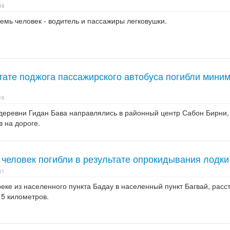
48
семь человек - водитель и пассажиры легковушки.
тате поджога пассажирского автобуса погибли мини
16
 деревни Гидан Бава направлялись в районный центр Сабон Бирни, 
в на дороге.
 человек погибли в результате опрокидывания лодки
51
еке из населенного пункта Бадау в населенный пункт Багвай, расс
 5 километров.