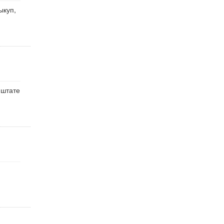
ыкуп,
 штате