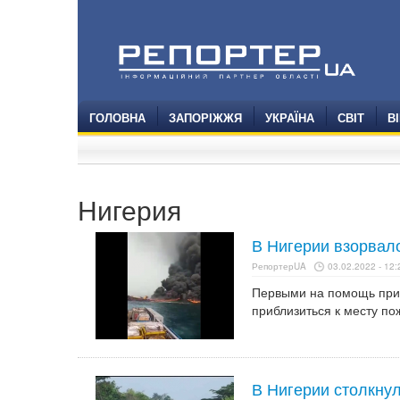
ГОЛОВНА
ЗАПОРІЖЖЯ
УКРАЇНА
СВІТ
В
Нигерия
В Нигерии взорва
РепортерUA
03.02.2022 - 12:
Первыми на помощь приш
приблизиться к месту по
В Нигерии столкнул