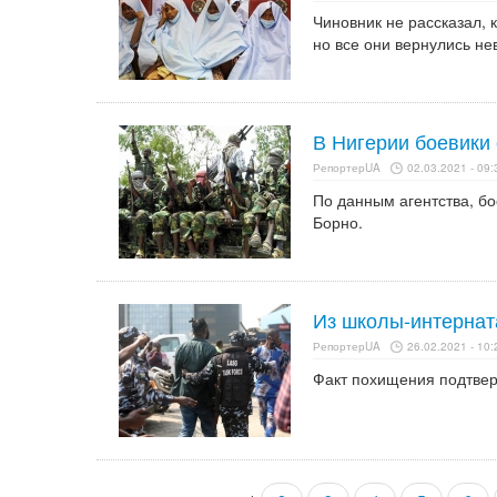
Чиновник не рассказал, 
но все они вернулись н
В Нигерии боевики
РепортерUA
02.03.2021 - 09:
По данным агентства, бо
Борно.
Из школы-интернат
РепортерUA
26.02.2021 - 10:
Факт похищения подтвер