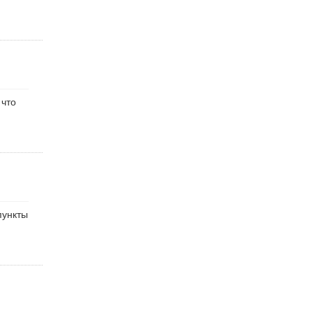
 что
пункты