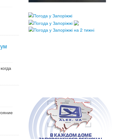
мум
когда
тояние