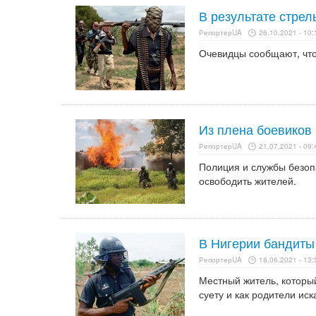
В результате стрел
РепортерUA
26.10.2021 - 10:
Очевидцы сообщают, что
Из плена боевиков
РепортерUA
21.07.2021 - 09:
Полиция и службы безоп
освободить жителей.
В Нигерии бандиты 
РепортерUA
18.06.2021 - 13:
Местный житель, который
суету и как родители иск