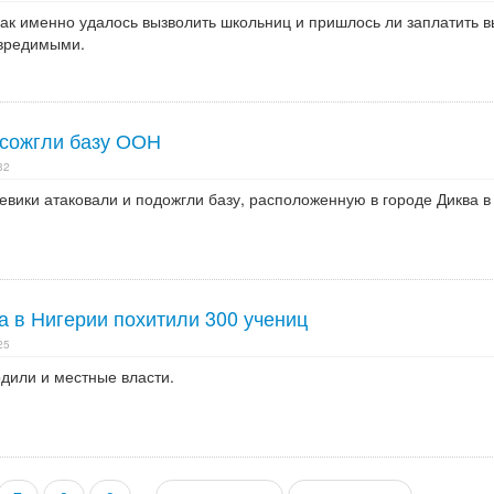
как именно удалось вызволить школьниц и пришлось ли заплатить в
евредимыми.
 сожгли базу ООН
32
евики атаковали и подожгли базу, расположенную в городе Диква в
а в Нигерии похитили 300 учениц
25
дили и местные власти.