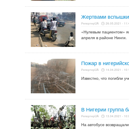
Жертвами вспышки 
РепортерUA
26.05.2021 - 11:
«Нулевым пациентом» яв
апреля в районе Нинги.
Пожар в нигерийско
РепортерUA
14.04.2021 - 10:
Известно, что погибли у
В Нигерии группа б
РепортерUA
13.04.2021 - 10:
На автобусе возвращали