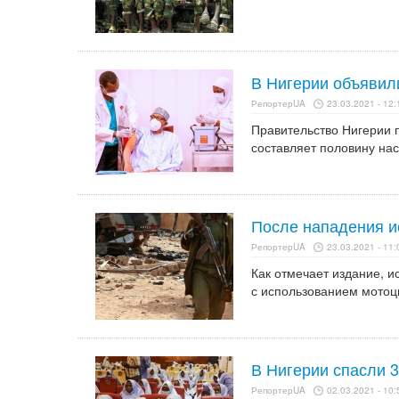
В Нигерии объявили
РепортерUA
23.03.2021 - 12:
Правительство Нигерии п
составляет половину на
После нападения и
РепортерUA
23.03.2021 - 11:
Как отмечает издание, 
с использованием мотоци
В Нигерии спасли 
РепортерUA
02.03.2021 - 10: