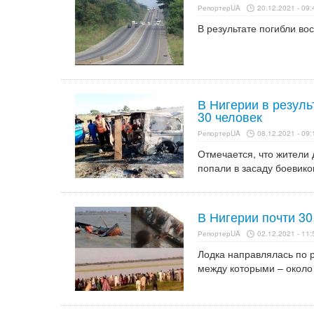
РепортерUA
20.12.2021 - 09:
В результате погибли во
В Нигерии в резуль
30 человек
РепортерUA
08.12.2021 - 09:
Отмечается, что жители
попали в засаду боевико
В Нигерии почти 30
РепортерUA
02.12.2021 - 11:
Лодка направлялась по р
между которыми – около