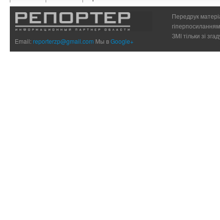
Передрук матеріа
гіперпосиланням 
ЗМІ тільки зі зг
Email:
reporterzp@gmail.com
Мы в
Google+