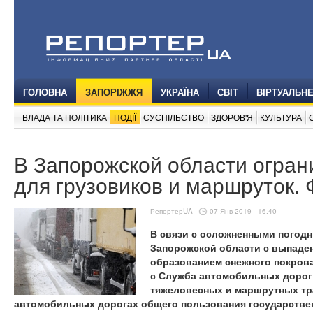
ГОЛОВНА
ЗАПОРІЖЖЯ
УКРАЇНА
СВІТ
ВІРТУАЛЬН
ВЛАДА ТА ПОЛІТИКА
ПОДІЇ
СУСПІЛЬСТВО
ЗДОРОВ'Я
КУЛЬТУРА
В Запорожской области огра
для грузовиков и маршруток. 
РепортерUA
07 Янв 2019 - 16:40
В связи с осложненными погод
Запорожской области с выпаден
образованием снежного покрова 
с Служба автомобильных дорог
тяжеловесных и маршрутных тр
автомобильных дорогах общего пользования государствен