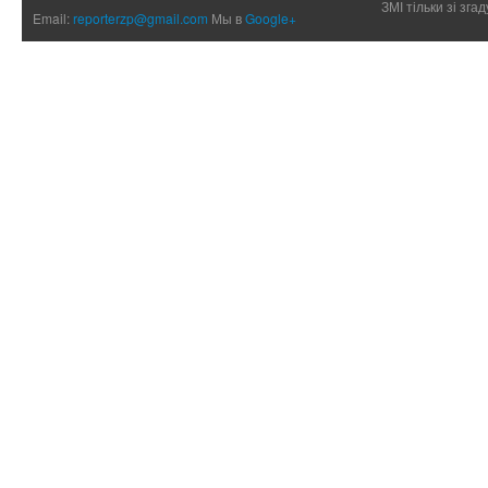
ЗМІ тільки зі зг
Email:
reporterzp@gmail.com
Мы в
Google+