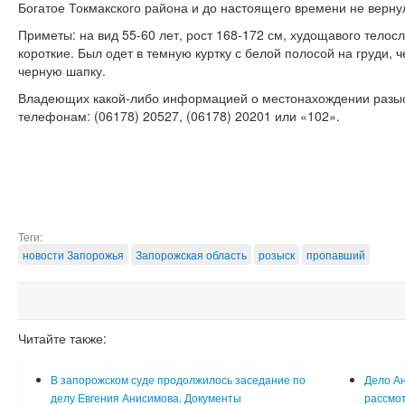
Богатое Токмакского района и до настоящего времени не верну
Приметы: на вид 55-60 лет, рост 168-172 см, худощавого телос
короткие. Был одет в темную куртку с белой полосой на груди, 
черную шапку.
Владеющих какой-либо информацией о местонахождении разыск
телефонам: (06178) 20527, (06178) 20201 или «102».
Теги:
новости Запорожья
Запорожская область
розыск
пропавший
Читайте также:
В запорожском суде продолжилось заседание по
Дело Ан
делу Евгения Анисимова. Документы
рассмот