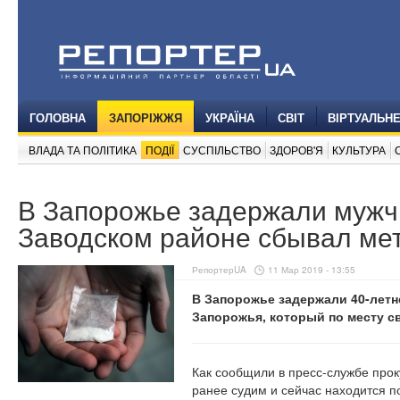
ГОЛОВНА
ЗАПОРІЖЖЯ
УКРАЇНА
СВІТ
ВІРТУАЛЬН
ВЛАДА ТА ПОЛІТИКА
ПОДІЇ
СУСПІЛЬСТВО
ЗДОРОВ'Я
КУЛЬТУРА
В Запорожье задержали мужчи
Заводском районе сбывал ме
РепортерUA
11 Мар 2019 - 13:55
В Запорожье задержали 40-летн
Запорожья, который по месту с
Как сообщили в пресс-службе прок
ранее судим и сейчас находится 