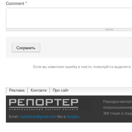
Comment
*
Если вы заметили ошибку в тексте, пожалуйста выделите 
Реклама
Контакти
Про сайт
Передрук матеріа
гіперпосиланням 
ЗМІ тільки зі зг
Email:
reporterzp@gmail.com
Мы в
Google+