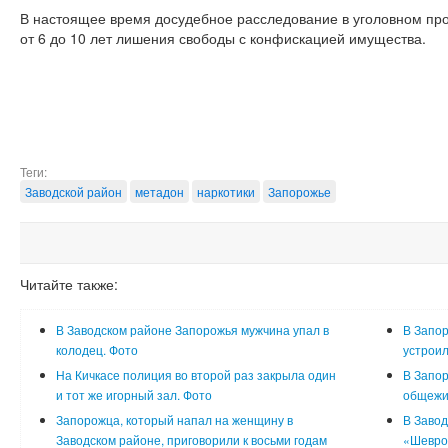
В настоящее время досудебное расследование в уголовном про
от 6 до 10 лет лишения свободы с конфискацией имущества.
Теги:
Заводской район
метадон
наркотики
Запорожье
Читайте также:
В Заводском районе Запорожья мужчина упал в
В Запор
колодец. Фото
устроил
На Кичкасе полиция во второй раз закрыла один
В Запор
и тот же игорный зал. Фото
общежит
Запорожца, который напал на женщину в
В Завод
Заводском районе, приговорили к восьми годам
«Шевро