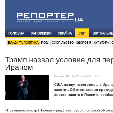
ГОЛОВНА
ЗАПОРІЖЖЯ
УКРАЇНА
СВІТ
ВІРТУАЛЬН
ВЛАДА ТА ПОЛІТИКА
ПОДІЇ
СУСПІЛЬСТВО
ЗДОРОВ'Я
КУЛЬТУРА
Трамп назвал условие для пе
Ираном
РепортерUA
27 мая 2019 - 12:42
США начнут переговоры с Ирано
захотят. Об этом заявил прези
своего визита в Японию, сообщ
«Премьер-министр (Японии – ред.) уже говорил со мной об этом 