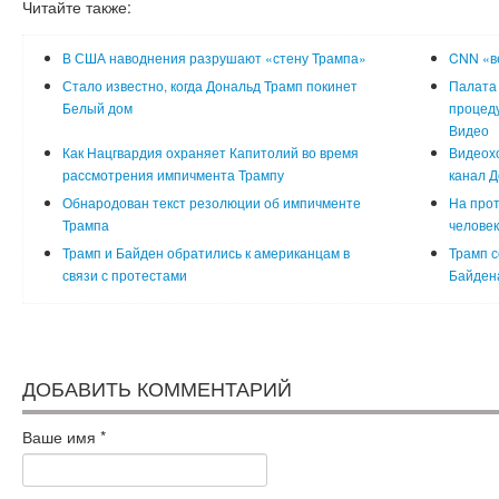
Читайте также:
В США наводнения разрушают «стену Трампа»
CNN «в
Стало известно, когда Дональд Трамп покинет
Палата
Белый дом
процеду
Видео
Как Нацгвардия охраняет Капитолий во время
Видеохо
рассмотрения импичмента Трампу
канал 
Обнародован текст резолюции об импичменте
На прот
Трампа
человек
Трамп и Байден обратились к американцам в
Трамп с
связи с протестами
Байдена
ДОБАВИТЬ КОММЕНТАРИЙ
Ваше имя
*