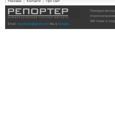
Реклама
Контакти
Про сайт
Передрук матеріа
гіперпосиланням 
ЗМІ тільки зі зг
Email:
reporterzp@gmail.com
Мы в
Google+