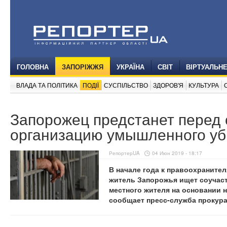
ГОЛОВНА
ЗАПОРІЖЖЯ
УКРАЇНА
СВІТ
ВІРТУАЛЬН
ВЛАДА ТА ПОЛІТИКА
ПОДІЇ
СУСПІЛЬСТВО
ЗДОРОВ'Я
КУЛЬТУРА
Запорожец предстанет перед 
организацию умышленного уб
РепортерUA
04 Июн 2019 - 18:17
В начале года к правоохраните
житель Запорожья ищет соучас
местного жителя на основании 
сообщает пресс-служба прокур