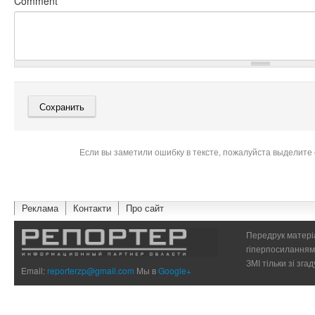
Comment
*
Если вы заметили ошибку в тексте, пожалуйста выделите 
Реклама
Контакти
Про сайт
Передрук матеріа
гіперпосиланням 
ЗМІ тільки зі зг
Email:
reporterzp@gmail.com
Мы в
Google+