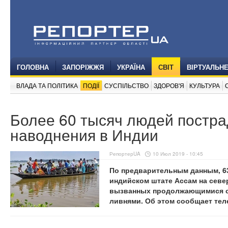
ГОЛОВНА
ЗАПОРІЖЖЯ
УКРАЇНА
СВІТ
ВІРТУАЛЬН
ВЛАДА ТА ПОЛІТИКА
ПОДІЇ
СУСПІЛЬСТВО
ЗДОРОВ'Я
КУЛЬТУРА
Более 60 тысяч людей постра
наводнения в Индии
РепортерUA
10 Июл 2019 - 10:45
По предварительным данным, 63
индийском штате Ассам на севе
вызванных продолжающимися с
ливнями. Об этом сообщает те