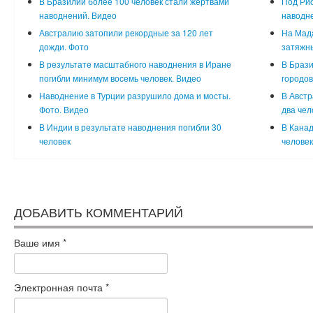
В Бразилии более 100 человек стали жертвами
Под Ри
наводнений. Видео
наводне
Австралию затопили рекордные за 120 лет
На Мада
дожди. Фото
затяжны
В результате масштабного наводнения в Иране
В Брази
погибли минимум восемь человек. Видео
городо
Наводнение в Турции разрушило дома и мосты.
В Австр
Фото. Видео
два чел
В Индии в результате наводнения погибли 30
В Канад
человек
человек
ДОБАВИТЬ КОММЕНТАРИЙ
Ваше имя
*
Электронная почта
*