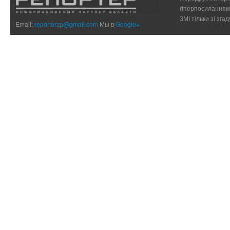
гіперпосиланням 
ЗМІ тільки зі зг
Email:
reporterzp@gmail.com
Мы в
Google+