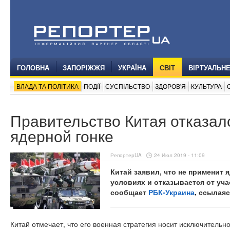
ГОЛОВНА
ЗАПОРІЖЖЯ
УКРАЇНА
СВІТ
ВІРТУАЛЬН
ВЛАДА ТА ПОЛІТИКА
ПОДІЇ
СУСПІЛЬСТВО
ЗДОРОВ'Я
КУЛЬТУРА
Правительство Китая отказал
ядерной гонке
РепортерUA
24 Июл 2019 - 11:09
Китай заявил, что не применит
условиях и отказывается от уча
сообщает
РБК-Украина
, ссылая
Китай отмечает, что его военная стратегия носит исключительн