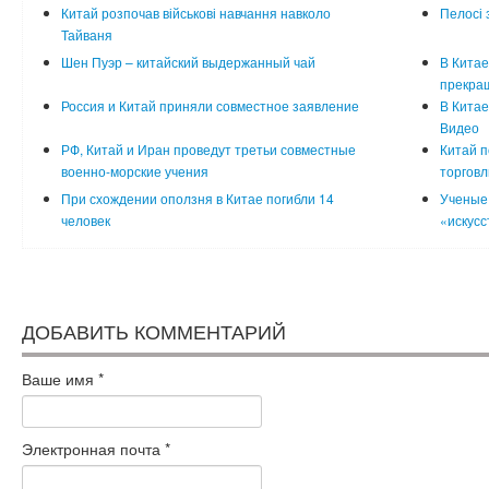
Китай розпочав військові навчання навколо
Пелосі 
Тайваня
Шен Пуэр – китайский выдержанный чай
В Китае
прекра
Россия и Китай приняли совместное заявление
В Китае
Видео
РФ, Китай и Иран проведут третьи совместные
Китай п
военно-морские учения
торговл
При схождении оползня в Китае погибли 14
Ученые 
человек
«искусс
ДОБАВИТЬ КОММЕНТАРИЙ
Ваше имя
*
Электронная почта
*