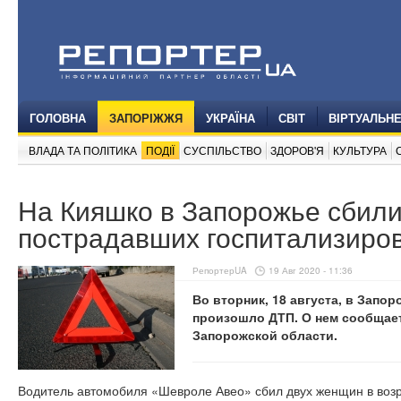
ГОЛОВНА
ЗАПОРІЖЖЯ
УКРАЇНА
СВІТ
ВІРТУАЛЬН
ВЛАДА ТА ПОЛІТИКА
ПОДІЇ
СУСПІЛЬСТВО
ЗДОРОВ'Я
КУЛЬТУРА
На Кияшко в Запорожье сбили
пострадавших госпитализиро
РепортерUA
19 Авг 2020 - 11:36
Во вторник, 18 августа, в Запо
произошло ДТП. О нем сообщае
Запорожской области.
Водитель автомобиля «Шевроле Авео» сбил двух женщин в возрас