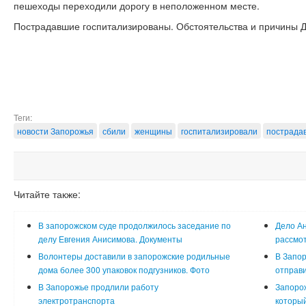
пешеходы переходили дорогу в неположенном месте.
Пострадавшие госпитализированы. Обстоятельства и причины 
Теги:
новости Запорожья
сбили
женщины
госпитализировали
пострада
Читайте также:
В запорожском суде продолжилось заседание по
Дело Ан
делу Евгения Анисимова. Документы
рассмот
Волонтеры доставили в запорожские родильные
В Запор
дома более 300 упаковок подгузников. Фото
отправи
В Запорожье продлили работу
Запорож
электротранспорта
который