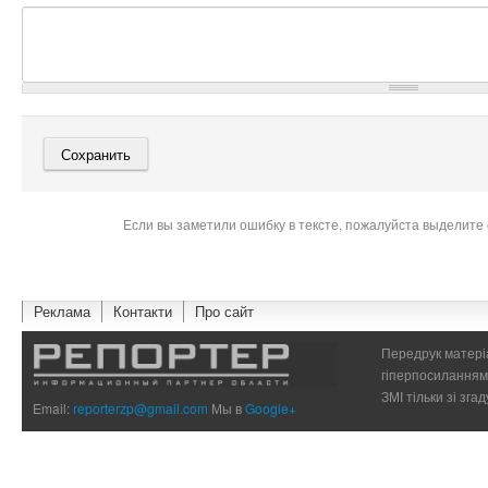
Если вы заметили ошибку в тексте, пожалуйста выделите 
Реклама
Контакти
Про сайт
Передрук матеріа
гіперпосиланням 
ЗМІ тільки зі зг
Email:
reporterzp@gmail.com
Мы в
Google+