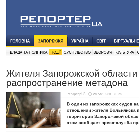
ГОЛОВНА
ЗАПОРІЖЖЯ
УКРАЇНА
СВІТ
ВІРТУАЛЬН
ВЛАДА ТА ПОЛІТИКА
ПОДІЇ
СУСПІЛЬСТВО
ЗДОРОВ'Я
КУЛЬТУРА
Жителя Запорожской области 
распространение метадона
РепортерUA
28 Авг 2020 - 09:50
В один из запорожских судов н
отношении жителя Вольнянска п
территории Запорожской области 
этом сообщает пресс-служба пр