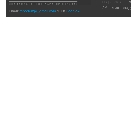
гіперпосиланням 
ЗМІ тільки зі зг
Email:
reporterzp@gmail.com
Мы в
Google+