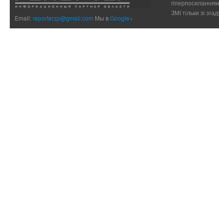
гіперпосиланням 
ЗМІ тільки зі зг
Email:
reporterzp@gmail.com
Мы в
Google+