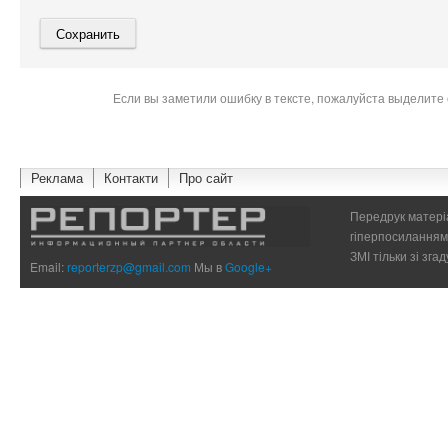
Если вы заметили ошибку в тексте, пожалуйста выделите 
Реклама
Контакти
Про сайт
Передрук матеріа
гіперпосиланням 
ЗМІ тільки зі зг
Email:
reporterzp@gmail.com
Мы в
Google+