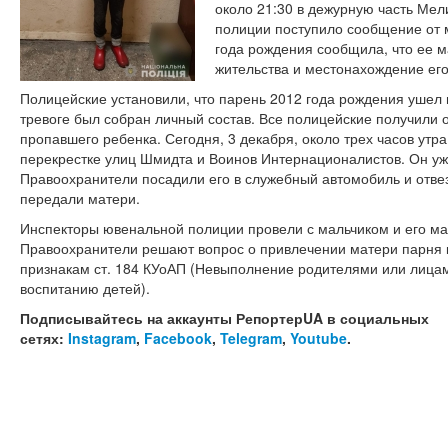
около 21:30 в дежурную часть Мел
полиции поступило сообщение от
года рождения сообщила, что ее м
жительства и местонахождение его
Полицейские установили, что парень 2012 года рождения ушел 
тревоге был собран личный состав. Все полицейские получили 
пропавшего ребенка. Сегодня, 3 декабря, около трех часов ут
перекрестке улиц Шмидта и Воинов Интернационалистов. Он уж
Правоохранители посадили его в служебный автомобиль и отвез
передали матери.
Инспекторы ювенальной полиции провели с мальчиком и его м
Правоохранители решают вопрос о привлечении матери парня к
признакам ст. 184 КУоАП (Невыполнение родителями или лица
воспитанию детей).
Подписывайтесь на аккаунты РепортерUA в социальных
сетях:
Instagram
,
Facebook
,
Telegram
,
Youtube
.