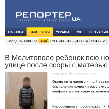
ГОЛОВНА
ЗАПОРІЖЖЯ
УКРАЇНА
СВІТ
ВІРТУАЛЬН
ВЛАДА ТА ПОЛІТИКА
ПОДІЇ
СУСПІЛЬСТВО
ЗДОРОВ'Я
КУЛЬТУРА
В Мелитополе ребенок всю но
улице после ссоры с матерью
РепортерUA
03 Дек 2021 - 13:46
Около пяти часов личный сост
управления полиции разыскивал
конфликта с матерью скрылся и
Как сообщили в пресс-службе ГУ Н