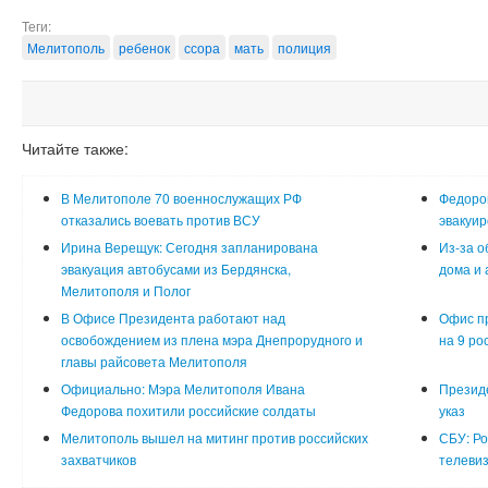
Теги:
Мелитополь
ребенок
ссора
мать
полиция
Читайте также:
В Мелитополе 70 военнослужащих РФ
Федоров
отказались воевать против ВСУ
эвакуир
Ирина Верещук: Сегодня запланирована
Из-за о
эвакуация автобусами из Бердянска,
дома и
Мелитополя и Полог
В Офисе Президента работают над
Офис п
освобождением из плена мэра Днепрорудного и
на 9 ро
главы райсовета Мелитополя
Официально: Мэра Мелитополя Ивана
Презид
Федорова похитили российские солдаты
указ
Мелитополь вышел на митинг против российских
СБУ: Ро
захватчиков
телеви