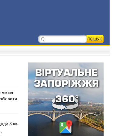
ыме из
области.
ади 3 кв.
е