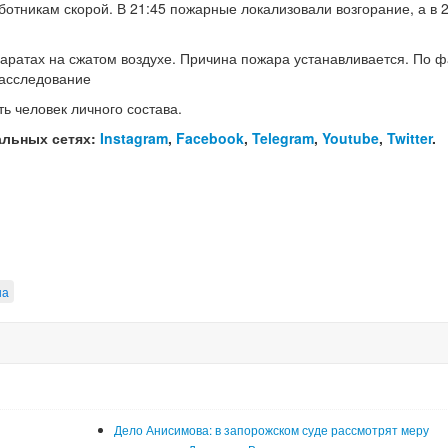
отникам скорой. В 21:45 пожарные локализовали возгорание, а в 
аратах на сжатом воздухе. Причина пожара устанавливается. По ф
расследование
ь человек личного состава.
альных сетях:
Instagram
,
Facebook
,
Telegram
,
Youtube
,
Twitter
.
на
Дело Анисимова: в запорожском суде рассмотрят меру