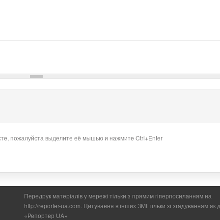
сте, пожалуйста выделите её мышью и нажмите Ctrl+Enter
Передрук матеріалів у мережі тільки з прямим гіперпосиланням на
http://reporter-ua.com. Цитування в інших ЗМІ тільки зі згадуванням як
«Репортер UA»