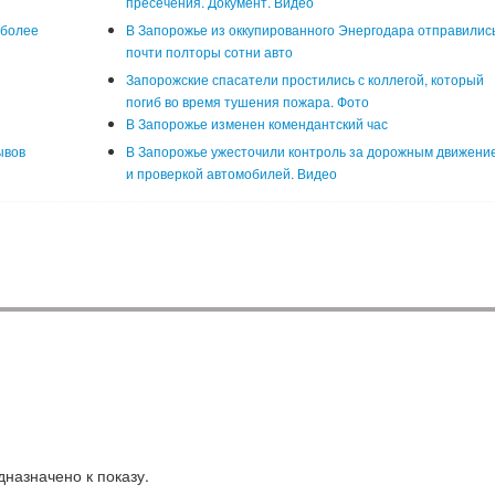
пресечения. Документ. Видео
 более
В Запорожье из оккупированного Энергодара отправилис
почти полторы сотни авто
Запорожские спасатели простились с коллегой, который
погиб во время тушения пожара. Фото
В Запорожье изменен комендантский час
ывов
В Запорожье ужесточили контроль за дорожным движени
и проверкой автомобилей. Видео
назначено к показу.