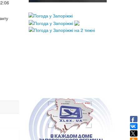
22:06
акту