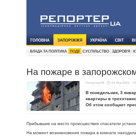
ГОЛОВНА
ЗАПОРІЖЖЯ
УКРАЇНА
СВІТ
В
ВЛАДА ТА ПОЛІТИКА
ПОДІЇ
СУСПІЛЬСТВО
ЗДОРОВ'Я
К
На пожаре в запорожско
РепортерUA
04 Янв 2022 - 14
В понедельник, 3 янва
квартиры в трехэтажно
Об этом сообщает пре
Прибывшие на место происшествия спасатели установ
На момент возникновения пожара в комнате находил