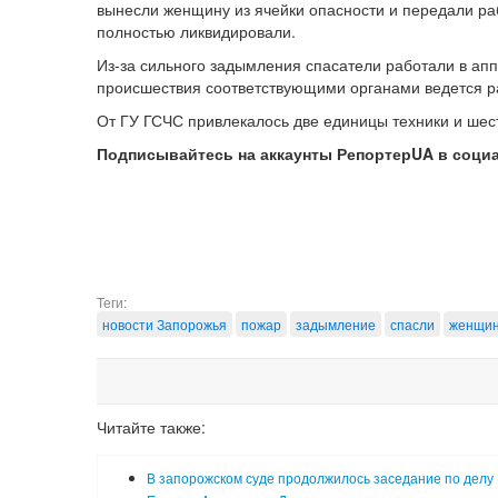
вынесли женщину из ячейки опасности и передали раб
полностью ликвидировали.
Из-за сильного задымления спасатели работали в апп
происшествия соответствующими органами ведется 
От ГУ ГСЧС привлекалось две единицы техники и шест
Подписывайтесь на аккаунты РепортерUA в соци
Теги:
новости Запорожья
пожар
задымление
спасли
женщи
Читайте также:
В запорожском суде продолжилось заседание по делу