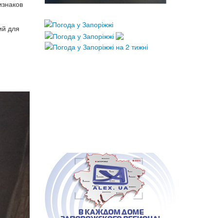
изнаков
ий для