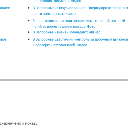
пресечения. Документ. Видео
 более
В Запорожье из оккупированного Энергодара отправилис
почти полторы сотни авто
Запорожские спасатели простились с коллегой, который
погиб во время тушения пожара. Фото
В Запорожье изменен комендантский час
ывов
В Запорожье ужесточили контроль за дорожным движени
и проверкой автомобилей. Видео
назначено к показу.