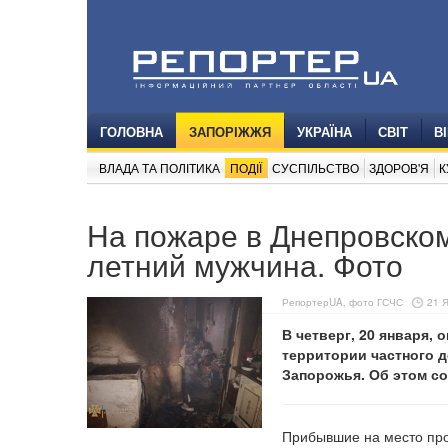
ГОЛОВНА
ЗАПОРІЖЖЯ
УКРАЇНА
СВІТ
В
ВЛАДА ТА ПОЛІТИКА
ПОДІЇ
СУСПІЛЬСТВО
ЗДОРОВ'Я
К
На пожаре в Днепровском
летний мужчина. Фото
РепортерUA, фото ГСЧС
21 Я
В четверг, 20 января,
территории частного 
Запорожья. Об этом с
Прибывшие на место про