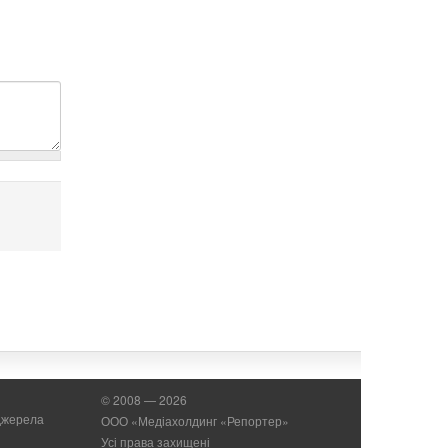
© 2008 — 2026
 джерела
ООО «Медіахолдинг «Репортер»
Усі права захищені