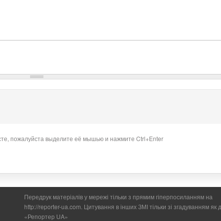
сте, пожалуйста выделите её мышью и нажмите Ctrl+Enter
Передрук матеріалів у мережі тільки з прямим гіперпосиланням на
http://reporter-ua.com. Цитування в інших ЗМІ тільки зі згадуванням як
«Репортер UA»