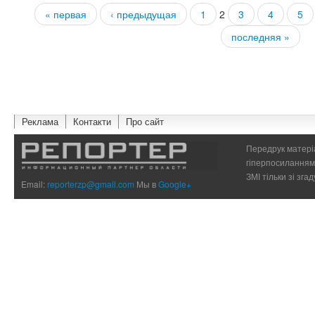
« первая
‹ предыдущая
1
2
3
4
5
Страницы
последняя »
Реклама
Контакти
Про сайт
Передрук матеріа
гіперпосиланням 
ЗМІ тільки зі зг
Email:
reporterzp@gmail.com
Мы в
Google+