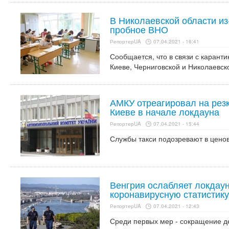
В Николаевской области из
пробное ВНО
РепортерUA
07.04.2021 - 16:41
Сообщается, что в связи с каран
Киеве, Черниговской и Николаевск
АМКУ отреагировал на резк
Киеве в начале локдауна
РепортерUA
07.04.2021 - 15:44
Службы такси подозревают в ценов
Венгрия ослабляет локдау
коронавирусную статистику
РепортерUA
07.04.2021 - 12:43
Среди первых мер - сокращение д