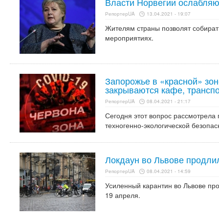
Власти Норвегии ослабляю
РепортерUA
13.04.2021 - 19:07
Жителям страны позволят собирать
мероприятиях.
Запорожье в «красной» зон
закрываются кафе, транспо
РепортерUA
08.04.2021 - 21:17
Сегодня этот вопрос рассмотрела 
техногенно-экологической безопас
Локдаун во Львове продли
РепортерUA
08.04.2021 - 14:59
Усиленный карантин во Львове пр
19 апреля.