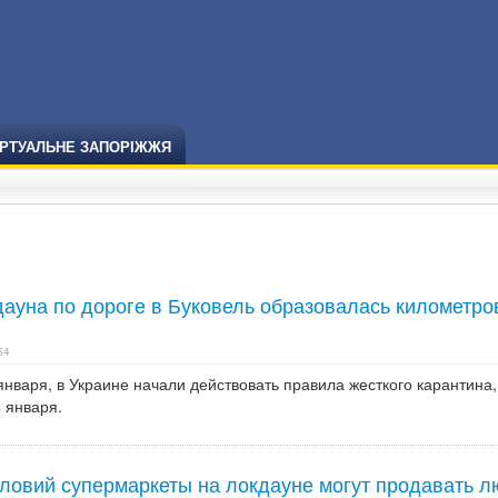
ІРТУАЛЬНЕ ЗАПОРІЖЖЯ
дауна по дороге в Буковель образовалась километро
54
января, в Украине начали действовать правила жесткого карантина,
 января.
ловий супермаркеты на локдауне могут продавать 