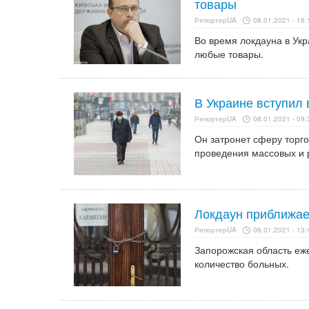
товары
РепортерUA
08.01.2021 - 16:
Во время локдауна в Укр
любые товары.
В Украине вступил 
РепортерUA
08.01.2021 - 09:
Он затронет сферу торго
проведения массовых и 
Локдаун приближае
РепортерUA
06.01.2021 - 13:
Запорожская область еж
количество больных.