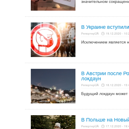
значительном сокращени
В Украине вступил
РепортерUA
19.12.2020 - 10:
Исключением является но
В Австрии после Р
локдаун
РепортерUA
18.12.2020 - 15:
Будущий локдаун может б
В Польше на Новый
РепортерUA
17.12.2020 - 19: