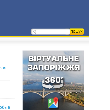
вая
любые