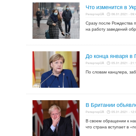
Что изменится в Ук
РепортерUA
06.01.2021 - 09:
Сразу после Рождества п
на работу заведений обр
До конца января в
РепортерUA
05.01.2021 - 21:
По словам канцлера, за
В Британии объявл
РепортерUA
05.01.2021 - 12:
В своем обращении к на
что страна вступает в 