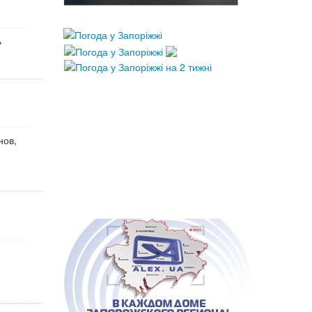
ь
нов,