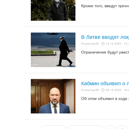
Кроме того, введут трех
В Литве вводят ло
РепортерUA
14.12.2020 - 12:
Ограничения будут ужест
Кабмин объявил о л
РепортерUA
09.12.2020 - 16:
Об этом объявил в ходе