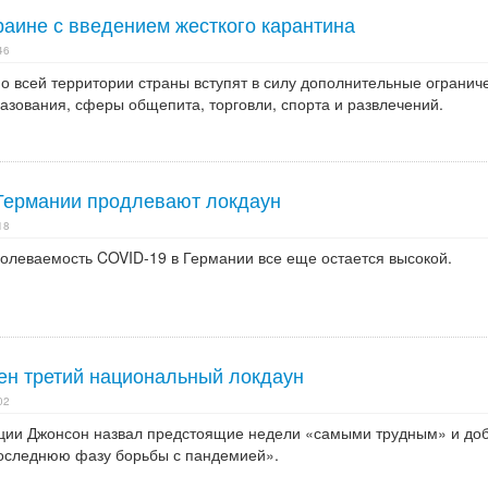
раине с введением жесткого карантина
46
о всей территории страны вступят в силу дополнительные огранич
азования, сферы общепита, торговли, спорта и развлечений.
 Германии продлевают локдаун
18
болеваемость COVID-19 в Германии все еще остается высокой.
ен третий национальный локдаун
02
ции Джонсон назвал предстоящие недели «самыми трудным» и доб
«последнюю фазу борьбы с пандемией».