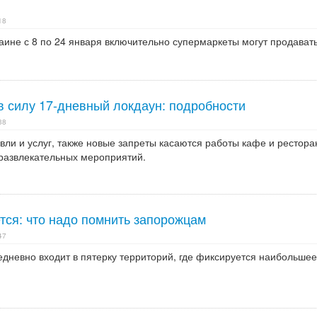
18
аине с 8 по 24 января включительно супермаркеты могут продават
в силу 17-дневный локдаун: подробности
38
вли и услуг, также новые запреты касаются работы кафе и рестора
развлекательных мероприятий.
тся: что надо помнить запорожцам
47
едневно входит в пятерку территорий, где фиксируется наибольшее