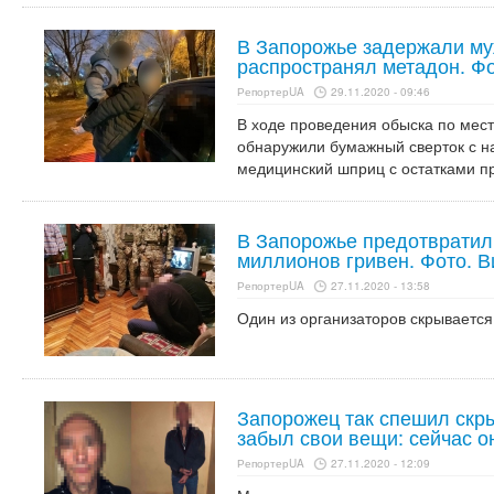
В Запорожье задержали му
распространял метадон. Ф
РепортерUA
29.11.2020 - 09:46
В ходе проведения обыска по мест
обнаружили бумажный сверток с на
медицинский шприц с остатками п
В Запорожье предотвратили
миллионов гривен. Фото. 
РепортерUA
27.11.2020 - 13:58
Один из организаторов скрывается
Запорожец так спешил скры
забыл свои вещи: сейчас о
РепортерUA
27.11.2020 - 12:09