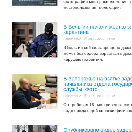
фотографии мест расположения за
местоположения геолокации.
В Бельгии начали жестко 
карантина
РепортерUA
28.12.2020 - 16:00
В Бельгии сейчас запрещено даже х
может без ордера ворваться в дом,
нарушают карантин.
В Запорожье на взятке зад
начальника отдела госуда
службы. Фото
РепортерUA
11.12.2020 - 13:12
Он требовал 16 тыс. гривен за сня
подтверждающей справки физичес
Опубликовано видео заде