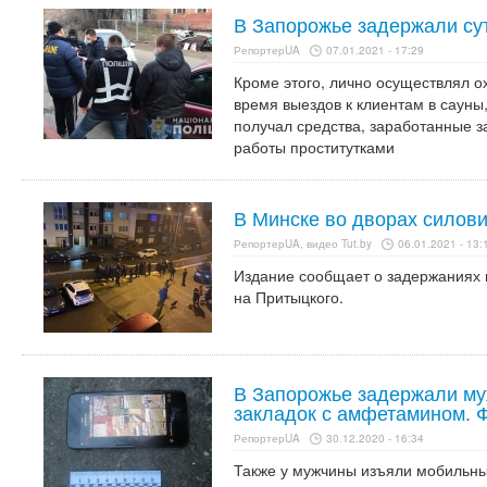
В Запорожье задержали су
РепортерUA
07.01.2021 - 17:29
Кроме этого, лично осуществлял о
время выездов к клиентам в сауны
получал средства, заработанные з
работы проститутками
В Минске во дворах силов
РепортерUA, видео Tut.by
06.01.2021 - 13:
Издание сообщает о задержаниях 
на Притыцкого.
В Запорожье задержали му
закладок с амфетамином. 
РепортерUA
30.12.2020 - 16:34
Также у мужчины изъяли мобильны