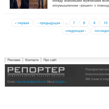
Между знакомыми мужчинами возн
злоумышленник «решил» с помощ
« первая
‹ предыдущая
…
7
8
9
10
Страницы
следующая ›
последн
Реклама
Контакти
Про сайт
Передрук матеріа
гіперпосиланням 
ЗМІ тільки зі зг
Email:
reporterzp@gmail.com
Мы в
Google+