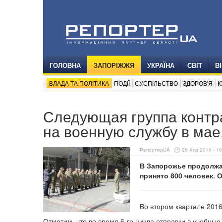
ГОЛОВНА
ЗАПОРІЖЖЯ
УКРАЇНА
СВІТ
В
ВЛАДА ТА ПОЛІТИКА
ПОДІЇ
СУСПІЛЬСТВО
ЗДОРОВ'Я
К
Следующая группа контра
на военную службу в мае
РепортерUA
28 Апр 2016 - 16
В Запорожье продолжаю
принято 800 человек.
Во втором квартале 2016
Отметим, что во время 6-го цикла отправки в учебны