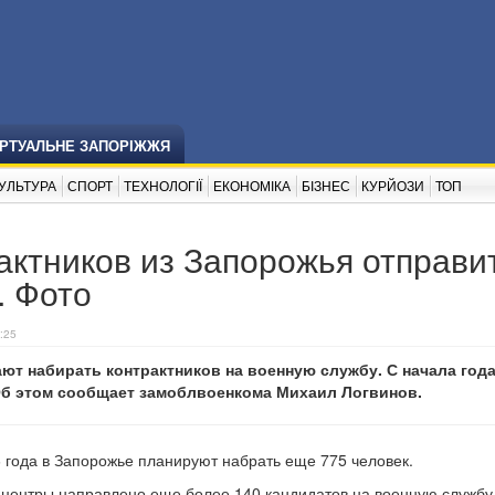
ІРТУАЛЬНЕ ЗАПОРІЖЖЯ
УЛЬТУРА
СПОРТ
ТЕХНОЛОГІЇ
ЕКОНОМІКА
БІЗНЕС
КУРЙОЗИ
ТОП
ктников из Запорожья отправи
. Фото
:25
т набирать контрактников на военную службу. С начала года
 Об этом сообщает замоблвоенкома Михаил Логвинов.
 года в Запорожье планируют набрать еще 775 человек.
е центры направлено еще более 140 кандидатов на военную службу