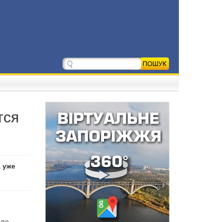
тся
 уже
 по