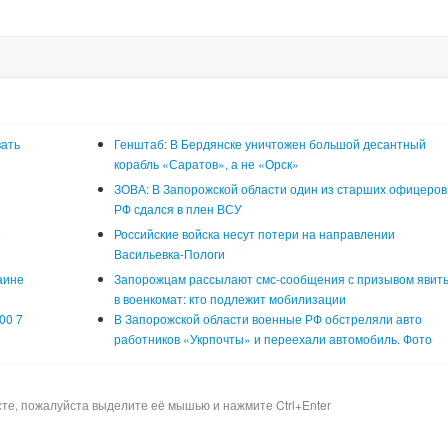
вать
Генштаб: В Бердянске уничтожен большой десантный
корабль «Саратов», а не «Орск»
ЗОВА: В Запорожской области один из старших офицеров
РФ сдался в плен ВСУ
5
Российские войска несут потери на направлении
Васильевка-Пологи
аине
Запорожцам рассылают смс-сообщения с призывом явит
в военкомат: кто подлежит мобилизации
00 7
В Запорожской области военные РФ обстреляли авто
работников «Укрпочты» и переехали автомобиль. Фото
сте, пожалуйста выделите её мышью и нажмите Ctrl+Enter