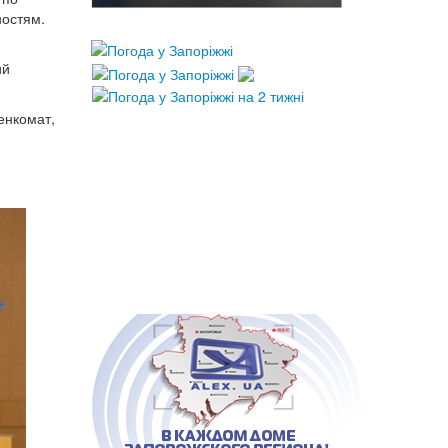
ностям.
ий
енкомат,