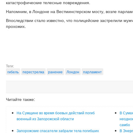
катастрофические телесные повреждения.
Напомним, в Лондоне на Вестминстерском мосту, возле парла
Впоследствии стало известно, что полицейские застрелили муж
прохожих.
Теги:
гибель
перестрелка
ранение
Лондон
парламент
Читайте также:
На Сумщине во время боевых действий погиб
В Сумах
военный из Запорожской области
неодно
самбо
Запорожские спасатели забрали тела погибших
В Энерг