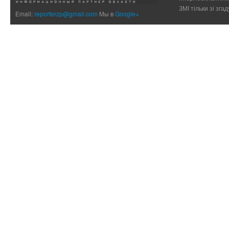
ЗМІ тільки зі зг
Email:
reporterzp@gmail.com
Мы в
Google+