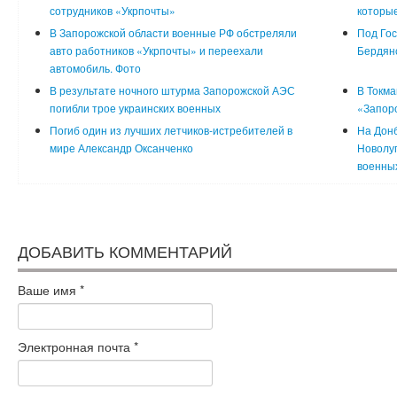
сотрудников «Укрпочты»
которы
В Запорожской области военные РФ обстреляли
Под Гос
авто работников «Укрпочты» и переехали
Бердян
автомобиль. Фото
В результате ночного штурма Запорожской АЭС
В Токма
погибли трое украинских военных
«Запор
Погиб один из лучших летчиков-истребителей в
На Донб
мире Александр Оксанченко
Новолуг
военны
ДОБАВИТЬ КОММЕНТАРИЙ
Ваше имя
*
Электронная почта
*