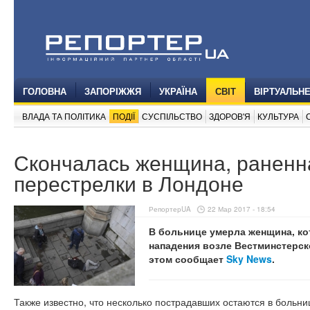
ГОЛОВНА
ЗАПОРІЖЖЯ
УКРАЇНА
СВІТ
ВІРТУАЛЬН
ВЛАДА ТА ПОЛІТИКА
ПОДІЇ
СУСПІЛЬСТВО
ЗДОРОВ'Я
КУЛЬТУРА
Скончалась женщина, раненн
перестрелки в Лондоне
РепортерUA
22 Мар 2017 - 18:54
В больнице умерла женщина, ко
нападения возле Вестминстерск
этом сообщает
Sky News
.
Также известно, что несколько пострадавших остаются в больни