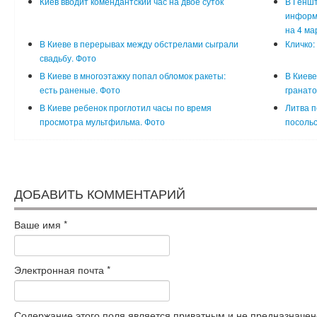
Киев вводит комендантский час на двое суток
В Генш
информа
на 4 ма
В Киеве в перерывах между обстрелами сыграли
Кличко:
свадьбу. Фото
В Киеве в многоэтажку попал обломок ракеты:
В Киеве
есть раненые. Фото
гранато
В Киеве ребенок проглотил часы по время
Литва п
просмотра мультфильма. Фото
посольс
ДОБАВИТЬ КОММЕНТАРИЙ
Ваше имя
*
Электронная почта
*
Содержание этого поля является приватным и не предназначено