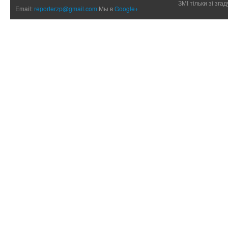
ЗМІ тільки зі зг
Email:
reporterzp@gmail.com
Мы в
Google+