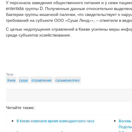
У персонала заведения общественного питания и у семи пацие
enterіtіdіs группы D. Полученные данные относительно выделе
бактерии группы кишечной палочки, что свидетельствует о нар
требований на субъекте ООО «Суши Ленд»», – отметили в ведо
С целью недопущения отравлений в Киеве усилены меры инфо
среди субъектов хозяйствования.
Теги:
Киев
суши
отравление
сальмонеллез
Читайте также:
В Киеве изменили время комендантского часа
Восемь 
Подоль