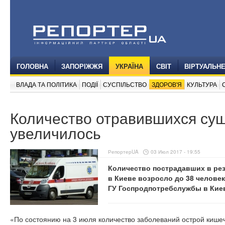
ГОЛОВНА
ЗАПОРІЖЖЯ
УКРАЇНА
СВІТ
ВІРТУАЛЬН
ВЛАДА ТА ПОЛІТИКА
ПОДІЇ
СУСПІЛЬСТВО
ЗДОРОВ'Я
КУЛЬТУРА
Количество отравившихся суш
увеличилось
РепортерUA
03 Июл 2017 - 19:55
Количество пострадавших в рез
в Киеве возросло до 38 челове
ГУ Госпродпотребслужбы в Кие
«По состоянию на 3 июля количество заболеваний острой кише