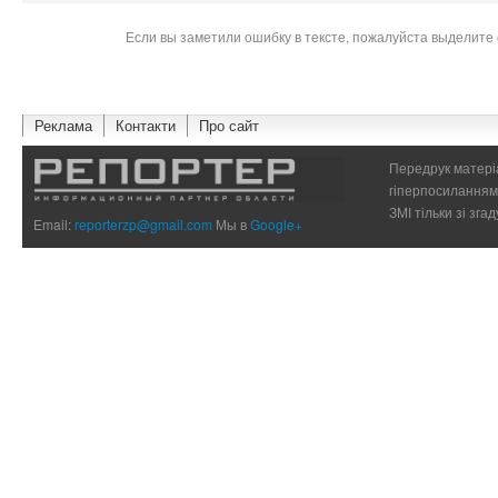
Если вы заметили ошибку в тексте, пожалуйста выделите 
Реклама
Контакти
Про сайт
Передрук матеріа
гіперпосиланням 
ЗМІ тільки зі зг
Email:
reporterzp@gmail.com
Мы в
Google+