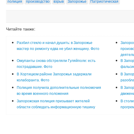
полиция
производство
взрыв
Запорожье
Патриотическая
Читайте также:
Разбил стекло и начал душить: в Запорожье
Запорож
мастер по ремонту едва не убил женщину. Фото
произво
деятель
Оккупанты снова обстреляли Гуляйполе: есть
В Запор
пострадавшие. Фото
фальси
В Хортицком районе Запорожья задержали
В Запор
колаборанта. Фото
разобла
Полиция получила дополнительные полномочия
В Запор
во время военного положения
движени
Запорожская полиция призывает жителей
В столи
области соблюдать информационную тишину
прогрем