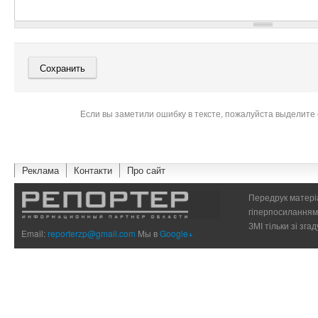
Если вы заметили ошибку в тексте, пожалуйста выделите 
Реклама
Контакти
Про сайт
Передрук матеріа
гіперпосиланням 
ЗМІ тільки зі зг
Email:
reporterzp@gmail.com
Мы в
Google+