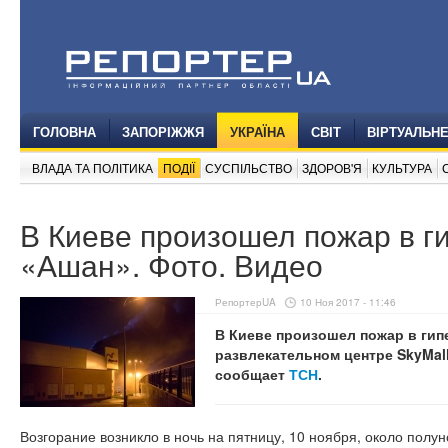
ГОЛОВНА
ЗАПОРІЖЖЯ
УКРАЇНА
СВІТ
ВІРТУАЛЬН
ВЛАДА ТА ПОЛІТИКА
ПОДІЇ
СУСПІЛЬСТВО
ЗДОРОВ'Я
КУЛЬТУРА
В Киеве произошел пожар в г
«Ашан». Фото. Видео
РепортерUA
10 Ноя 2017 - 11:46
В Киеве произошел пожар в гип
развлекательном центре SkyMall
сообщает
ТСН
.
Возгорание возникло в ночь на пятницу, 10 ноября, около пол