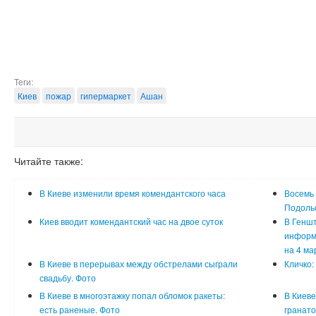
Теги:
Киев
пожар
гипермаркет
Ашан
Читайте также:
В Киеве изменили время комендантского часа
Восемь 
Подоль
Киев вводит комендантский час на двое суток
В Генш
информа
на 4 ма
В Киеве в перерывах между обстрелами сыграли
Кличко:
свадьбу. Фото
В Киеве в многоэтажку попал обломок ракеты:
В Киеве
есть раненые. Фото
гранато