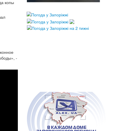
да копы
вал
аконное
ободы», -