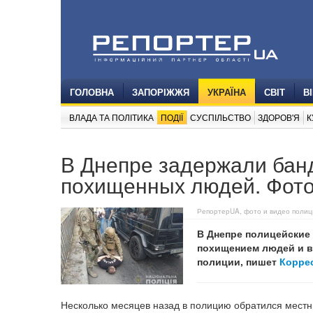
ГОЛОВНА
ЗАПОРІЖЖЯ
УКРАЇНА
СВІТ
В
ВЛАДА ТА ПОЛІТИКА
ПОДІЇ
СУСПІЛЬСТВО
ЗДОРОВ'Я
К
В Днепре задержали банд
похищенных людей. Фото
РепортерUA, фото и видео полиц
В Днепре полицейские
похищением людей и в
полиции, пишет
Корре
Несколько месяцев назад в полицию обратился местн