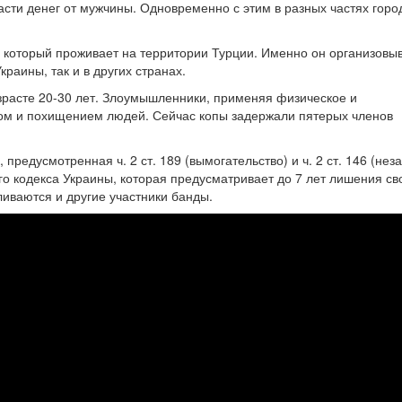
сти денег от мужчины. Одновременно с этим в разных частях горо
, который проживает на территории Турции. Именно он организовы
раины, так и в других странах.
зрасте 20-30 лет. Злоумышленники, применяя физическое и
вом и похищением людей. Сейчас копы задержали пятерых членов
предусмотренная ч. 2 ст. 189 (вымогательство) и ч. 2 ст. 146 (нез
о кодекса Украины, которая предусматривает до 7 лет лишения св
ливаются и другие участники банды.