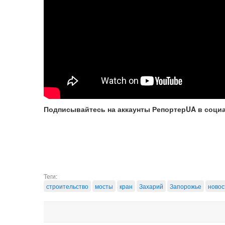
Подписывайтесь на аккаунты РепортерUA в соци
Теги:
строительство
мосты
кран
Захарий
Запорожье
новос