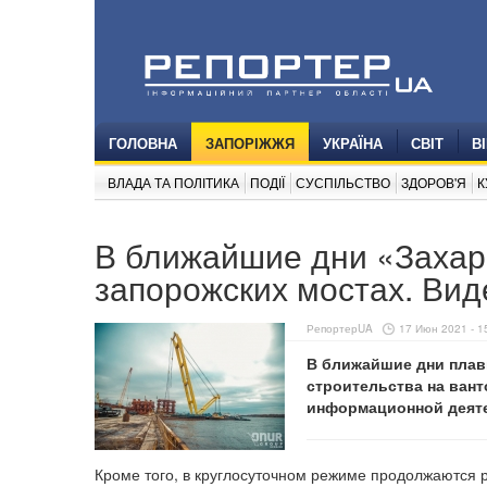
ГОЛОВНА
ЗАПОРІЖЖЯ
УКРАЇНА
СВІТ
В
ВЛАДА ТА ПОЛІТИКА
ПОДІЇ
СУСПІЛЬСТВО
ЗДОРОВ'Я
К
В ближайшие дни «Захари
запорожских мостах. Вид
РепортерUA
17 Июн 2021 - 1
В ближайшие дни плавк
строительства на вант
информационной деяте
Кроме того, в круглосуточном режиме продолжаются 