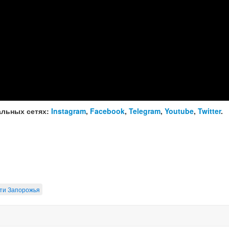
альных сетях:
Instagram
,
Facebook
,
Telegram
,
Youtube
,
Twitter
.
ти Запорожья