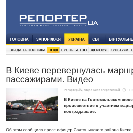
ГОЛОВНА
ЗАПОРІЖЖЯ
УКРАЇНА
СВІТ
ВІРТУАЛЬН
ВЛАДА ТА ПОЛІТИКА
ПОДІЇ
СУСПІЛЬСТВО
ЗДОРОВ'Я
КУЛЬТУРА
В Киеве перевернулась маршр
пассажирами. Видео
РепортерUA, видео Киев оперативный
11 
В Киеве на Гостомельском шос
происшествие с участием маршр
пострадавшие.
Об этом сообщила пресс-офицер Святошинского района Киева