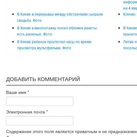
информа
на 4 ма
В Киеве в перерывах между обстрелами сыграли
Кличко:
свадьбу. Фото
В Киеве в многоэтажку попал обломок ракеты:
В Киеве
есть раненые. Фото
гранато
В Киеве ребенок проглотил часы по время
Литва п
просмотра мультфильма. Фото
посольс
ДОБАВИТЬ КОММЕНТАРИЙ
Ваше имя
*
Электронная почта
*
Содержание этого поля является приватным и не предназначено