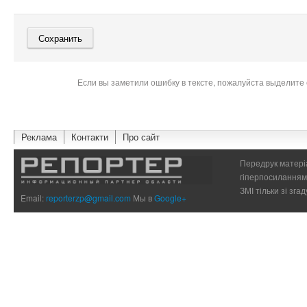
Если вы заметили ошибку в тексте, пожалуйста выделите 
Реклама
Контакти
Про сайт
Передрук матеріа
гіперпосиланням 
ЗМІ тільки зі зг
Email:
reporterzp@gmail.com
Мы в
Google+