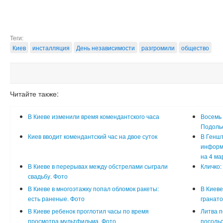
Теги:
Киев
инсталляция
День независимости
разгромили
общество
Читайте также:
В Киеве изменили время комендантского часа
Восемь 
Подоль
Киев вводит комендантский час на двое суток
В Генш
информа
на 4 ма
В Киеве в перерывах между обстрелами сыграли
Кличко:
свадьбу. Фото
В Киеве в многоэтажку попал обломок ракеты:
В Киеве
есть раненые. Фото
гранато
В Киеве ребенок проглотил часы по время
Литва п
просмотра мультфильма. Фото
посольс