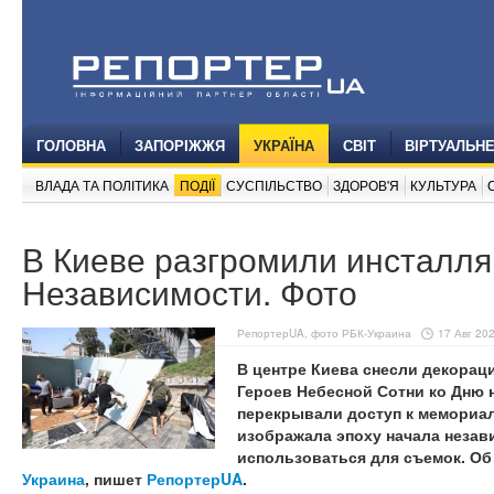
ГОЛОВНА
ЗАПОРІЖЖЯ
УКРАЇНА
СВІТ
ВІРТУАЛЬН
ВЛАДА ТА ПОЛІТИКА
ПОДІЇ
СУСПІЛЬСТВО
ЗДОРОВ'Я
КУЛЬТУРА
В Киеве разгромили инсталл
Независимости. Фото
РепортерUA, фото РБК-Украина
17 Авг 202
В центре Киева снесли декорац
Героев Небесной Сотни ко Дню 
перекрывали доступ к мемориал
изображала эпоху начала неза
использоваться для съемок. О
Украина
, пишет
РепортерUA
.