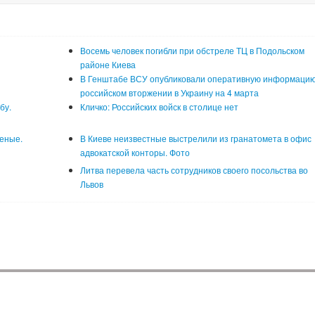
Восемь человек погибли при обстреле ТЦ в Подольском
районе Киева
В Генштабе ВСУ опубликовали оперативную информацию
российском вторжении в Украину на 4 марта
бу.
Кличко: Российских войск в столице нет
неные.
В Киеве неизвестные выстрелили из гранатомета в офис
адвокатской конторы. Фото
Литва перевела часть сотрудников своего посольства во
Львов