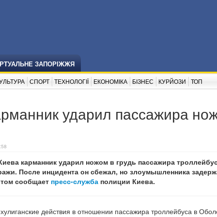
ІРТУАЛЬНЕ ЗАПОРІЖЖЯ
УЛЬТУРА
СПОРТ
ТЕХНОЛОГІЇ
ЕКОНОМІКА
БІЗНЕС
КУРЙОЗИ
ТОП
карманник ударил пассажира но
:58
Киева карманник ударил ножом в грудь пассажира троллейбу
ражи. После инцидента он сбежал, но злоумышленника задер
этом сообщает
пресс-служба
полиции Киева.
хулиганские действия в отношении пассажира троллейбуса в Обо