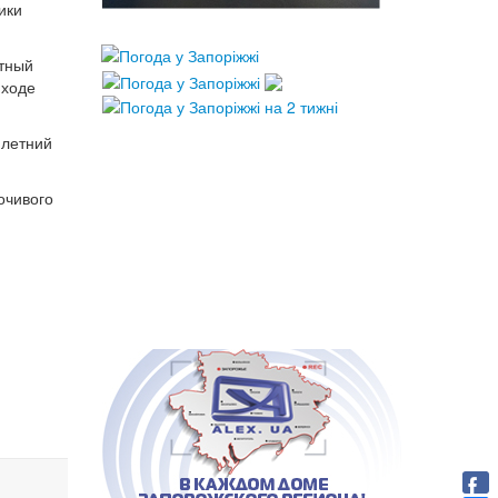
ики
стный
 ходе
-летний
очивого