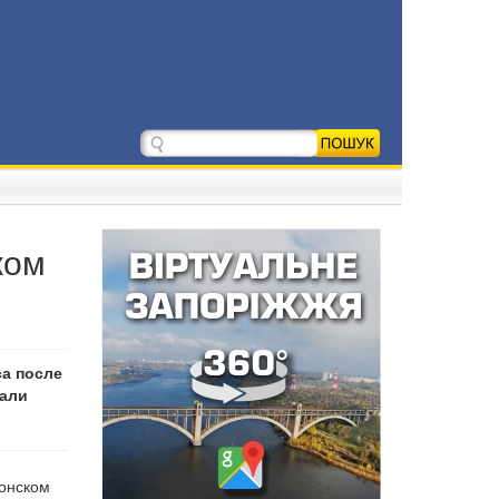
жом
са после
жали
лонском