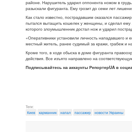
районе. Нарушитель ударил оппонента ножом в грудь,
разыскали фигуранта. Ему грозит до семи лет лишени
Как стало известно, пострадавшим оказался пассажир
пытался вытащить кошелек у женщины, и сделал ему 
которого злоумышленник достал нож и ударил пострад
«Оперативники установили личность нападавшего и 
местный житель, ранее судимый за кражи, грабеж и н
Кроме того, в ходе обыска в доме фигуранта правоох
действия. Все изъято направлено на соответствующую
Подписывайтесь на аккаунты РепортерUA в соци
Теги:
Киев
карманник
напал
пассажир
новости Украины