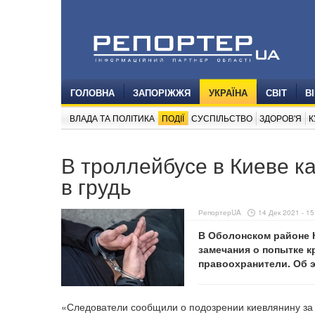
ГОЛОВНА
ЗАПОРІЖЖЯ
УКРАЇНА
СВІТ
В
ВЛАДА ТА ПОЛІТИКА
ПОДІЇ
СУСПІЛЬСТВО
ЗДОРОВ'Я
К
В троллейбусе в Киеве 
в грудь
РепортерUA
14 Дек 2021 - 15
В Оболонском районе 
замечания о попытке к
правоохранители. Об 
«Следователи сообщили о подозрении киевлянину за 