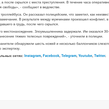
 а после скрылся с места преступления. В течение часа оперативн
я свободы», - сообщают в ведомстве.
 троллейбуса. Он рассказал полицейским, что заметил, как неизве
замечание. В результате между мужчинами произошел конфликт, в
авшего в грудь, после чего скрылся.
его местонахождение. Злоумышленника задержали. Им оказался 30
анесение тяжких телесных повреждений», - уточнили в полиции.
ранители обнаружили шесть ножей и несколько баллончиков слезот
 экспертизу.
альных сетях:
Instagram
,
Facebook
,
Telegram
,
Youtube
,
Twitter
.