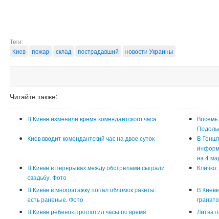
Теги:
Киев
пожар
склад
пострадавший
новости Украины
Читайте также:
В Киеве изменили время комендантского часа
Восемь 
Подоль
Киев вводит комендантский час на двое суток
В Генш
информа
на 4 ма
В Киеве в перерывах между обстрелами сыграли
Кличко:
свадьбу. Фото
В Киеве в многоэтажку попал обломок ракеты:
В Киеве
есть раненые. Фото
гранато
В Киеве ребенок проглотил часы по время
Литва п