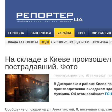
ГОЛОВНА
ЗАПОРІЖЖЯ
УКРАЇНА
СВІТ
ВІРТУАЛЬН
ВЛАДА ТА ПОЛІТИКА
ПОДІЇ
СУСПІЛЬСТВО
ЗДОРОВ'Я
КУЛЬТУРА
На складе в Киеве произошел
пострадавший. Фото
РепортерUA, фото ГСЧС
04 Янв 2022 - 13:
В Днепровском районе Киева п
производственно-складском зда
мужчина. Об этом сообщает
ГСЧ
Сообщение о пожаре на ул. Алматинской, 8, поступило спасат