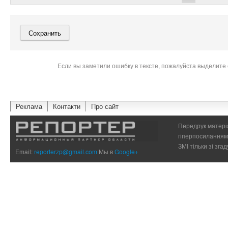
Если вы заметили ошибку в тексте, пожалуйста выделите 
Реклама
Контакти
Про сайт
Передрук матеріа
гіперпосиланням 
ЗМІ тільки зі зг
Email:
reporterzp@gmail.com
Мы в
Google+