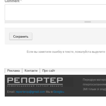
Comment
*
Если вы заметили ошибку в тексте, пожалуйста выделите 
Реклама
Контакти
Про сайт
Передрук матеріа
гіперпосиланням 
ЗМІ тільки зі зг
Email:
reporterzp@gmail.com
Мы в
Google+