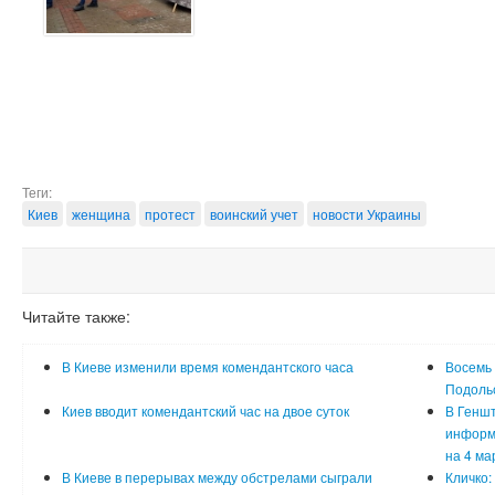
Теги:
Киев
женщина
протест
воинский учет
новости Украины
Читайте также:
В Киеве изменили время комендантского часа
Восемь 
Подоль
Киев вводит комендантский час на двое суток
В Генш
информа
на 4 ма
В Киеве в перерывах между обстрелами сыграли
Кличко: