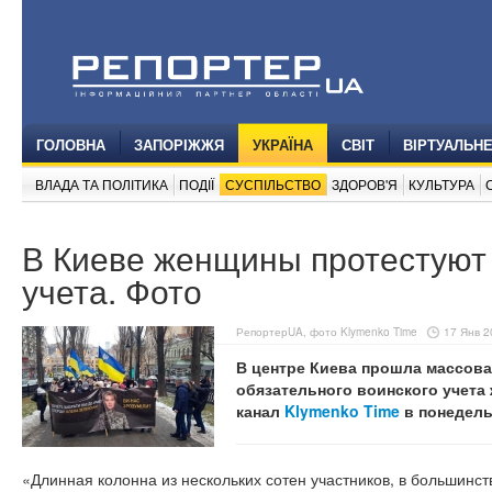
ГОЛОВНА
ЗАПОРІЖЖЯ
УКРАЇНА
СВІТ
ВІРТУАЛЬН
ВЛАДА ТА ПОЛІТИКА
ПОДІЇ
СУСПІЛЬСТВО
ЗДОРОВ'Я
КУЛЬТУРА
В Киеве женщины протестуют 
учета. Фото
РепортерUA, фото Klymenko Time
17 Янв 2
В центре Киева прошла массова
обязательного воинского учета 
канал
Klymenko Time
в понедель
«Длинная колонна из нескольких сотен участников, в большинс