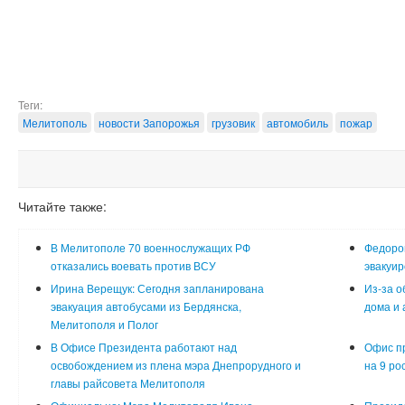
Теги:
Мелитополь
новости Запорожья
грузовик
автомобиль
пожар
Читайте также:
В Мелитополе 70 военнослужащих РФ
Федоров
отказались воевать против ВСУ
эвакуир
Ирина Верещук: Сегодня запланирована
Из-за о
эвакуация автобусами из Бердянска,
дома и
Мелитополя и Полог
В Офисе Президента работают над
Офис п
освобождением из плена мэра Днепрорудного и
на 9 ро
главы райсовета Мелитополя