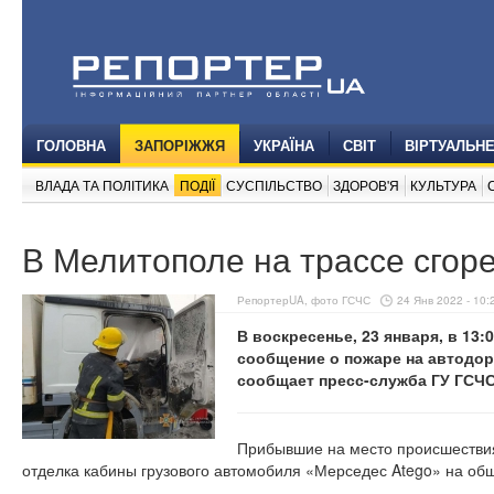
ГОЛОВНА
ЗАПОРІЖЖЯ
УКРАЇНА
СВІТ
ВІРТУАЛЬН
ВЛАДА ТА ПОЛІТИКА
ПОДІЇ
СУСПІЛЬСТВО
ЗДОРОВ'Я
КУЛЬТУРА
В Мелитополе на трассе сгоре
РепортерUA, фото ГСЧС
24 Янв 2022 - 10:
В воскресенье, 23 января, в 13
сообщение о пожаре на автодор
сообщает пресс-служба ГУ ГСЧС
Прибывшие на место происшествия 
отделка кабины грузового автомобиля «Мерседес Atego» на общ