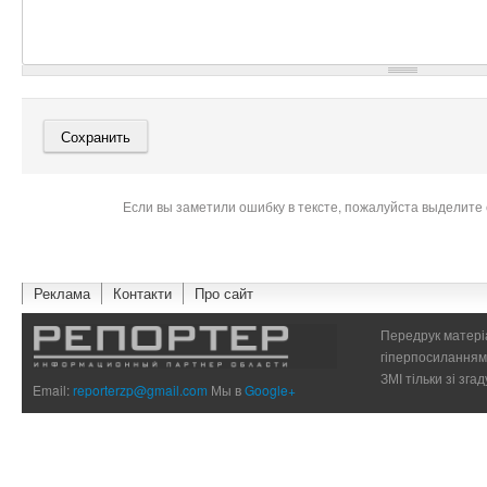
Если вы заметили ошибку в тексте, пожалуйста выделите 
Реклама
Контакти
Про сайт
Передрук матеріа
гіперпосиланням 
ЗМІ тільки зі зг
Email:
reporterzp@gmail.com
Мы в
Google+