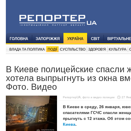
ГОЛОВНА
ЗАПОРІЖЖЯ
УКРАЇНА
СВІТ
ВІРТУАЛЬН
ВЛАДА ТА ПОЛІТИКА
ПОДІЇ
СУСПІЛЬСТВО
ЗДОРОВ'Я
КУЛЬТУРА
В Киеве полицейские спасли 
хотела выпрыгнуть из окна вм
Фото. Видео
РепортерUA, фото и видео полиции
27 Янв
В Киеве в среду, 26 января, юв
спасателями ГСЧС спасли женщи
прыгнуть с 12 этажа. Об этом 
Киева
.