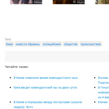
Теги:
Киев
новости Украины
полицейские
общество
происшествие
Читайте также:
В Киеве изменили время комендантского часа
Восемь 
Подоль
Киев вводит комендантский час на двое суток
В Генш
информа
на 4 ма
В Киеве в перерывах между обстрелами сыграли
Кличко:
свадьбу. Фото