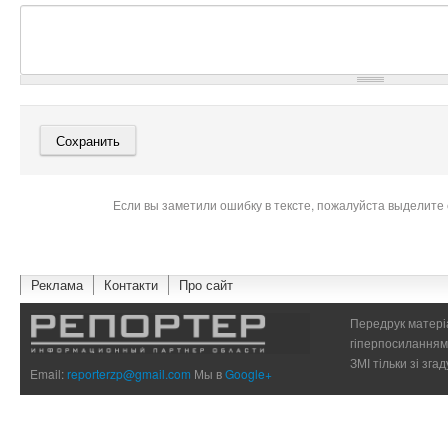
Если вы заметили ошибку в тексте, пожалуйста выделите 
Реклама
Контакти
Про сайт
Передрук матеріа
гіперпосиланням 
ЗМІ тільки зі зг
Email:
reporterzp@gmail.com
Мы в
Google+