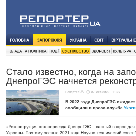
ГОЛОВНА
ЗАПОРІЖЖЯ
УКРАЇНА
СВІТ
ВІРТУАЛЬН
ВЛАДА ТА ПОЛІТИКА
ПОДІЇ
СУСПІЛЬСТВО
ЗДОРОВ'Я
КУЛЬТУРА
Стало известно, когда на зап
ДнепроГЭС начнется реконст
РепортерUA
07 Фев 2022 - 11:27
В 2022 году ДнепроГЭС ожидает
сообщили в пресс-службе
Укрг
«Реконструкция автопереезда ДнепроГЭС – важный вопрос для 
Украины. Поэтому осенью 2021 года Научно-технический совет