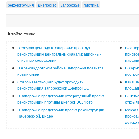
реконструкция
Днепрогэс
Запорожье
плотина
Читайте также:
В следующем году в Запорожье проведут
В Запор
реконструкцию центральных канализационных
присвое
очистных сооружений
наружно
В Александровском районе Запорожья появится
В Харьк
новый сквер
построи
Стало известно, как будет проходить
Как в З
реконструкция запорожской ДнепроГЭС
площадь
В Запорожье представили утвержденный проект
В Шевче
реконструкции плотины ДнепроГЭС. Фото
открыла
В Запорожье представили проект реконструкции
Мокрая 
Набережной. Видео
проходи
детског