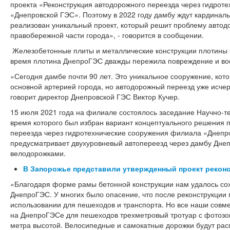
проекта «Реконструкция автодорожного переезда через гидрот
«Днепровской ГЭС». Поэтому в 2022 году дамбу ждут кардинал
реализован уникальный проект, который решит проблему авто
правобережной части города», - говорится в сообщении.
Железобетонные плиты и металлические конструкции плотины эк
время плотина ДнепроГЭС дважды пережила повреждение и во
«Сегодня дамбе почти 90 лет. Это уникальное сооружение, кот
основной артерией города, но автодорожный переезд уже исчер
говорит директор Днепровской ГЭС Виктор Кучер.
15 июля 2021 года на филиале состоялось заседание Научно-те
время которого был избран вариант концептуального решения 
переезда через гидротехнические сооружения филиала «Днепр
предусматривает двухуровневый автопереезд через дамбу Дн
велодорожками.
В Запорожье представили утвержденный проект рекон
«Благодаря форме рамы бетонной конструкции нам удалось сохр
ДнепроГЭС. У многих было опасение, что после реконструкции 
использовании для пешеходов и транспорта. Но все наши совм
на ДнепроГЭСе для пешеходов трехметровый тротуар с фотозо
метра высотой. Велосипедные и самокатные дорожки будут рас