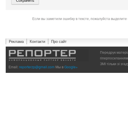
Если вы заметили ошибку в тексте, пожалуйста выделите 
Реклама
Контакти
Про сайт
Передрук матеріа
гіперпосиланням 
ЗМІ тільки зі зг
Email:
reporterzp@gmail.com
Мы в
Google+