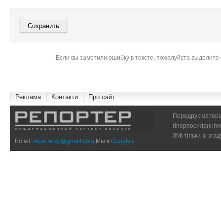
Если вы заметили ошибку в тексте, пожалуйста выделите 
Реклама
Контакти
Про сайт
Передрук матеріа
гіперпосиланням 
ЗМІ тільки зі зг
Email:
reporterzp@gmail.com
Мы в
Google+