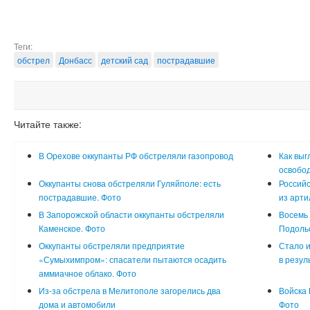
Теги:
обстрел
Донбасс
детский сад
пострадавшие
Читайте также:
В Орехове оккупанты РФ обстреляли газопровод
Как выг
освобод
Оккупанты снова обстреляли Гуляйполе: есть
Российс
пострадавшие. Фото
из арти
В Запорожской области оккупанты обстреляли
Восемь 
Каменское. Фото
Подоль
Оккупанты обстреляли предприятие
Стало и
«Сумыхимпром»: спасатели пытаются осадить
в резул
аммиачное облако. Фото
Из-за обстрела в Мелитополе загорелись два
Войска 
дома и автомобили
Фото