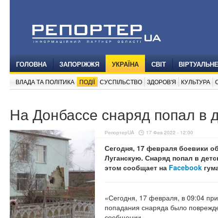
ГОЛОВНА
ЗАПОРІЖЖЯ
УКРАЇНА
СВІТ
ВІРТУАЛЬН
ВЛАДА ТА ПОЛІТИКА
ПОДІЇ
СУСПІЛЬСТВО
ЗДОРОВ'Я
КУЛЬТУРА
На Донбассе снаряд попал в д
РепортерUA
17 Фев 2022 - 12:00
Сегодня, 17 февраля боевики о
Луганскую. Снаряд попал в детс
этом сообщает на
Facebook
гума
«Сегодня, 17 февраля, в 09:04 при
попадания снаряда было поврежден
сообщении.