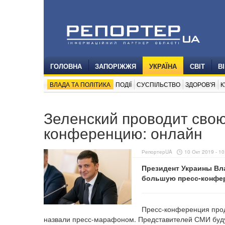
ГОЛОВНА
ЗАПОРІЖЖЯ
УКРАЇНА
СВІТ
В
ВЛАДА ТА ПОЛІТИКА
ПОДІЇ
СУСПІЛЬСТВО
ЗДОРОВ'Я
К
Зеленский проводит сво
конференцию: онлайн
РепортерUA
10 Окт 2019 - 10
Президент Украины Вл
большую пресс-конфе
Пресс-конференция прод
назвали пресс-марафоном. Представителей СМИ будут 