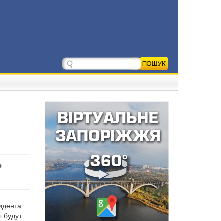
ю
идента
ы будут