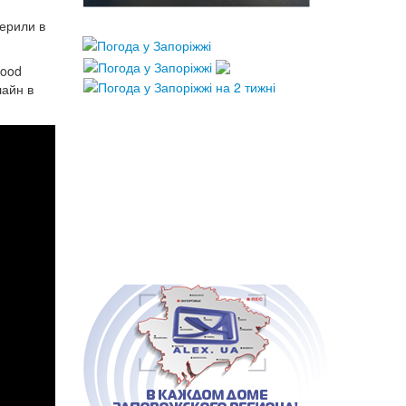
ерили в
Food
лайн в