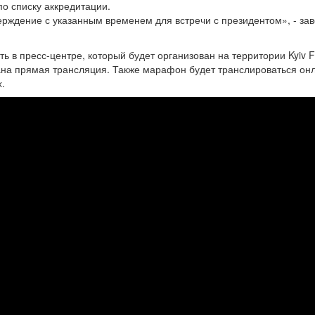
о списку аккредитации.
ерждение с указанным временем для встречи с президентом», - зав
ь в пресс-центре, который будет организован на территории Kyiv 
вана прямая трансляция. Также марафон будет транслироваться он
.