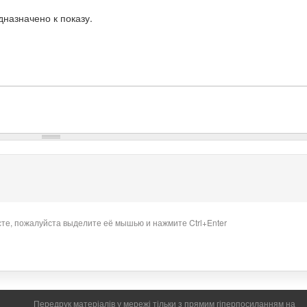
назначено к показу.
сте, пожалуйста выделите её мышью и нажмите Ctrl+Enter
Передрук матеріалів у мережі тільки з прямим гіперпосиланням на