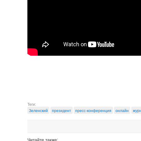
Теги:
Зеленский
президент
пресс-конференция
онлайн
жур
Читайте также: