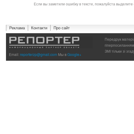
Если вы заметили ошибку в тексте, пожалуйста выделите 
Реклама
Контакти
Про сайт
Передрук матеріа
гіперпосиланням 
ЗМІ тільки зі зг
Email:
reporterzp@gmail.com
Мы в
Google+