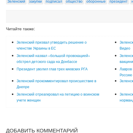
Зеленский
закупки
подписал
общество
оборонные
президент
Читайте также:
Зеленский призвал утвердить решение о
Зеленск
членстве Украины в ЕС
Видео
Зеленский назвал «большой провокацией»
Зеленс
обстрел детского сада на Донбассе
вакцин
Президент уволил глав трех киевских РГА
Лавров 
Россию
Зеленский прокомментировал происшествие в
Зеленск
Днепре
Зеленский отреагировал на петицию о воинском
Зеленск
учете женщин
норман
ДОБАВИТЬ КОММЕНТАРИЙ