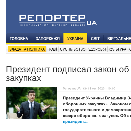
ГОЛОВНА
ЗАПОРІЖЖЯ
УКРАЇНА
СВІТ
ВІРТУАЛЬН
ВЛАДА ТА ПОЛІТИКА
ПОДІЇ
СУСПІЛЬСТВО
ЗДОРОВ'Я
КУЛЬТУРА
Президент подписал закон об
закупках
РепортерUA
13 Авг 2020 - 10:10
Президент Украины Владимир З
оборонных закупках». Законом 
государственного и демократич
сфере оборонных закупок. Об 
президента.