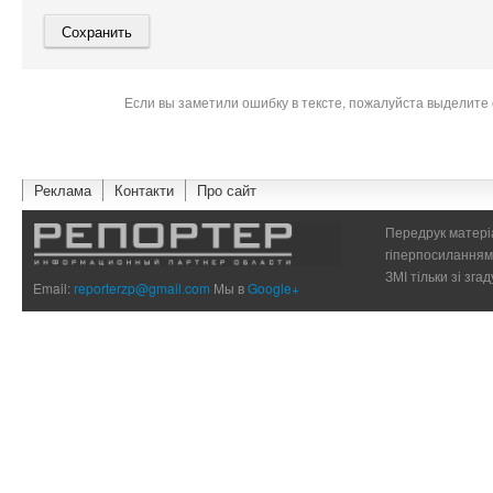
Если вы заметили ошибку в тексте, пожалуйста выделите 
Реклама
Контакти
Про сайт
Передрук матеріа
гіперпосиланням 
ЗМІ тільки зі зг
Email:
reporterzp@gmail.com
Мы в
Google+