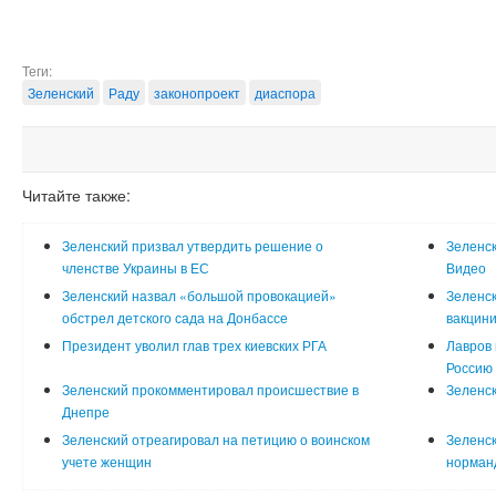
Теги:
Зеленский
Раду
законопроект
диаспора
Читайте также:
Зеленский призвал утвердить решение о
Зеленск
членстве Украины в ЕС
Видео
Зеленский назвал «большой провокацией»
Зеленс
обстрел детского сада на Донбассе
вакцин
Президент уволил глав трех киевских РГА
Лавров 
Россию
Зеленский прокомментировал происшествие в
Зеленск
Днепре
Зеленский отреагировал на петицию о воинском
Зеленск
учете женщин
норман