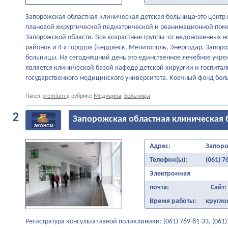
Запорожская областная клиническая детская больница-это центр
плановой хирургической педиатрической и реанимационной пом
Запорожской области. Все возрастные группы -от недоношенных но
районов и 4-х городов (Бердянск, Мелитополь, Энергодар, Запоро
больницы. На сегодняшний день это единственное лечебное учре
является клинической базой кафедр детской хирургии и госпита
государственного медицинского университета. Коечный фонд боль
Пакет
premium
в рубрике
Медицина
,
Больницы
2
Запорожская областная клиническая 
Адрес:
Запоро
Телефон(ы):
(061) 7
Электронная
почта:
Сайт:
Время работы:
кругло
Регистратура консультативной поликлиники: (061) 769-81-33, (061) 7