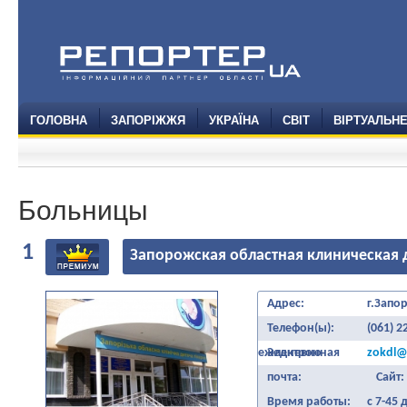
ГОЛОВНА
ЗАПОРІЖЖЯ
УКРАЇНА
СВІТ
ВІРТУАЛЬН
Больницы
1
Запорожская областная клиническая 
Адрес:
г.Запо
Телефон(ы):
(061) 2
ежедневно
Электронная
zokdl@
почта:
Сайт:
Время работы:
с 7-45 