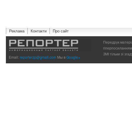
Реклама
Контакти
Про сайт
Передрук матеріа
гіперпосиланням 
ЗМІ тільки зі зг
Email:
reporterzp@gmail.com
Мы в
Google+