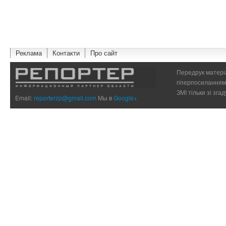
Реклама
Контакти
Про сайт
Передрук матеріа
гіперпосиланням 
ЗМІ тільки зі зг
Email:
reporterzp@gmail.com
Мы в
Google+