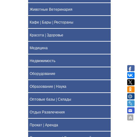
Животные Ветеринария
Кафе | Бары | Рестораны
Красота | Здоровье
Медицина
Недвижимость
Оборудование
Образование | Наука
Оптовые базы | Склады
Отдых Развлечения
Прокат | Аренда