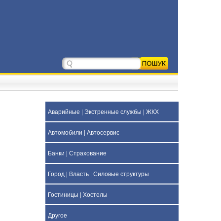
Аварийные | Экстренные службы | ЖКХ
Автомобили | Автосервис
Банки | Страхование
Город | Власть | Силовые структуры
Гостиницы | Хостелы
Другое