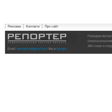
Реклама
Контакти
Про сайт
Передрук матеріа
гіперпосиланням 
ЗМІ тільки зі зг
Email:
reporterzp@gmail.com
Мы в
Google+