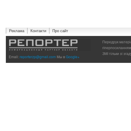
Реклама
Контакти
Про сайт
Передрук матеріа
гіперпосиланням 
ЗМІ тільки зі зг
Email:
reporterzp@gmail.com
Мы в
Google+