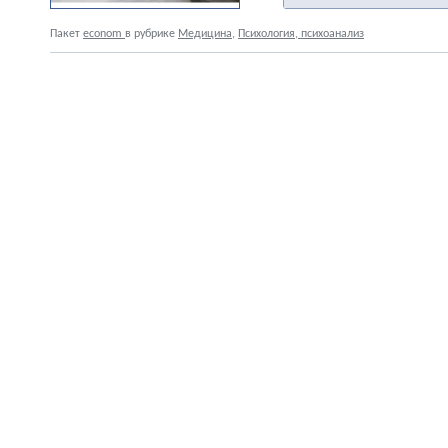
Пакет
econom
в рубрике
Медицина
,
Психология, психоанализ