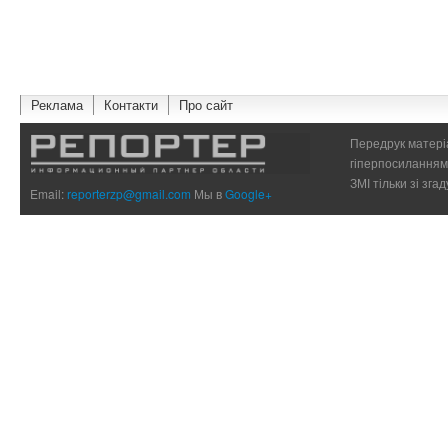
Реклама
Контакти
Про сайт
Передрук матеріа
гіперпосиланням 
ЗМІ тільки зі зг
Email:
reporterzp@gmail.com
Мы в
Google+