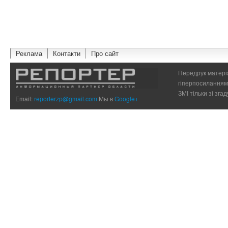
Реклама
Контакти
Про сайт
Передрук матеріа
гіперпосиланням 
ЗМІ тільки зі зг
Email:
reporterzp@gmail.com
Мы в
Google+